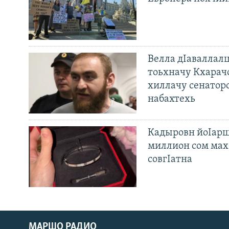
Велла дIаваллалц
тоьхначу Кхарач
хиллачу сенатор
набахтехь
Кадыровн йоIарш
миллион сом мах 
совгIатна
МАРШО РАДИО