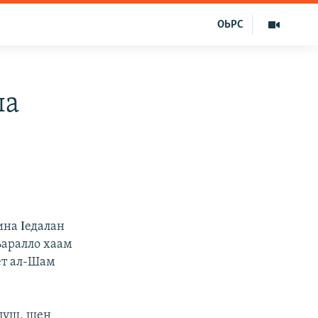
ОЬРС
ла
на Ιедалан
аралло хаам
ет ал-Шам
олуш, шен