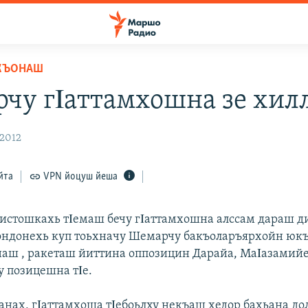
КЪОНАШ
чу гΙаттамхошна зе хил
 2012
йта
VPN йоцуш йеша
стошкахь тΙемаш бечу гΙаттамхошна алссам дараш ди
ндонехь куп тоьхначу Шемарчу бакъоларъярхойн юкъ
наш , ракеташ йиттина оппозицин Дарайа, МаΙазамий
 позицешна тΙе.
анах, гΙаттамхоша тΙебоьлху некъаш хедор бахьана д