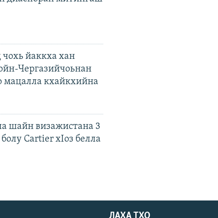
 чохь йаккха хан
ойн-Чергазийчоьнан
о мацалла кхайкхийна
а шайн визажистана 3
болу Cartier хIоз белла
ЛАХА ТХО