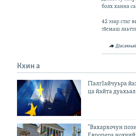
болх ханна с
42 эзар стаг
тΙемаш лаьтта
ДIасаяхьи
Кхин а
ГIалгIайчуьра й
ца йайта дуьхьал
"Вахархочун пози
Европера нохчий