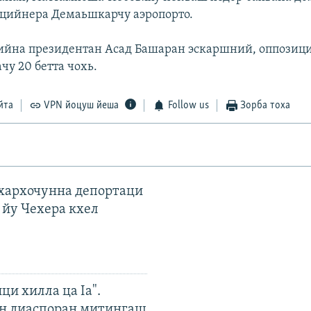
ацийнера Демаьшкарчу аэропорто.
 вийна президентан Асад Башаран эскаршний, оппози
чу 20 бетта чохь.
йта
VPN йоцуш йеша
Follow us
Зорба тоха
ахархочунна депортаци
 йу Чехера кхел
ци хилла ца Iа".
н диаспоран митингаш