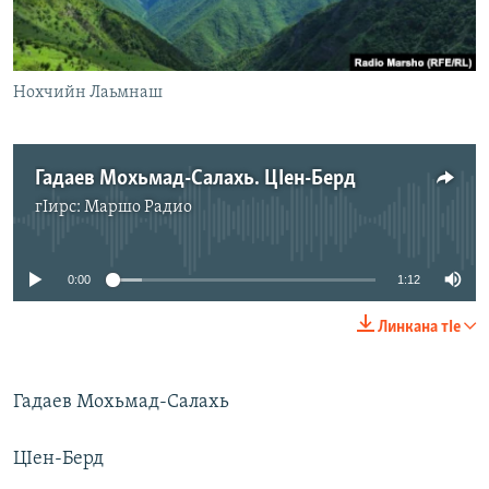
Маршо Радион ерриг сайташ
Нохчийн Лаьмнаш
Гадаев Мохьмад-Салахь. ЦIен-Берд
гIирс:
Маршо Радио
No media source currently available
0:00
1:12
Линкана тIе
Гадаев Мохьмад-Салахь
ЦIен-Берд