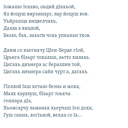
Iожалло Iехаво, оьций дIахьой,
Ял йоцуш вирзинарг, лар йоцуш вов.
Уьйрашца вицвелчахь,
Далла а вицлой,
Базло, бах, лахьти чохь упханан тхов.
Даим со хьегначу ЦIен-Берде гIой,
Цуьнга бIаьрг тохалаш, аьтто хилахь.
Цигахь диънера ас бераллин той,
Цигахь лиънера сайн чурт а, дагахь.
ГIеллой Iаш хетало безна и мохк,
Малх хьуллуш, бIаьрг тоьхча
геннара дIа,
Хьомсарчу ламанах хьерчаш Iен дохк,
Гуш санна, вогIалой, вехха со Iа…