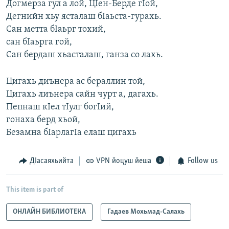
Догмерза гул а лой, ЦIен-Берде гIой,
Дегнийн хьу ясталаш бIаьста-гурахь.
Сан метта бIаьрг тохий,
сан бIаьрга гой,
Сан бердаш хьасталаш, ганза со лахь.
Цигахь диънера ас бераллин той,
Цигахь лиънера сайн чурт а, дагахь.
Пепнаш кIел тIулг богIий,
гонаха берд хьой,
Безамна бIарлагIа елаш цигахь
ДIасаяхьийта
VPN йоцуш йеша
Follow us
This item is part of
ОНЛАЙН БИБЛИОТЕКА
Гадаев Мохьмад-Салахь