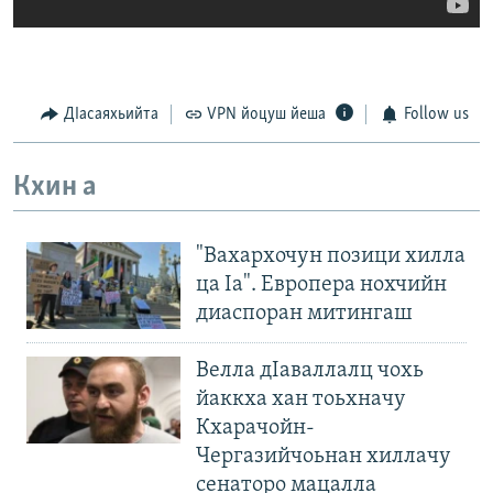
ДIасаяхьийта
VPN йоцуш йеша
Follow us
Кхин а
"Вахархочун позици хилла
ца Iа". Европера нохчийн
диаспоран митингаш
Велла дIаваллалц чохь
йаккха хан тоьхначу
Кхарачойн-
Чергазийчоьнан хиллачу
сенаторо мацалла