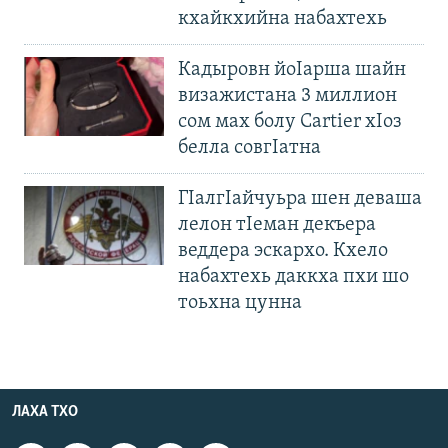
кхайкхийна набахтехь
Кадыровн йоIарша шайн
визажистана 3 миллион
сом мах болу Cartier хIоз
белла совгIатна
ГIалгIайчуьра шен деваша
лелон тIеман декъера
веддера эскархо. Кхело
набахтехь даккха пхи шо
тоьхна цунна
ЛАХА ТХО