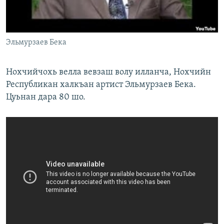
Маршо Радион ерриг сайташ
Эльмурзаев Бека
Нохчийчохь велла вевзаш волу илланча, Нохчийн
Республикан халкъан артист Эльмурзаев Бека.
Цуьнан дара 80 шо.