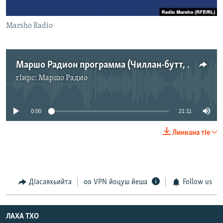
Маршо Радион ерриг сайташ
Marsho Radio
Маршо Радион программа (Чиллан-бутт, 4-гIа де, Шотт)
гIирс:
Маршо Радио
No media source currently available
0:00
21:11
Линкана тIе
ДIасаяхьийта
VPN йоцуш йеша
Follow us
ЛАХА ТХО