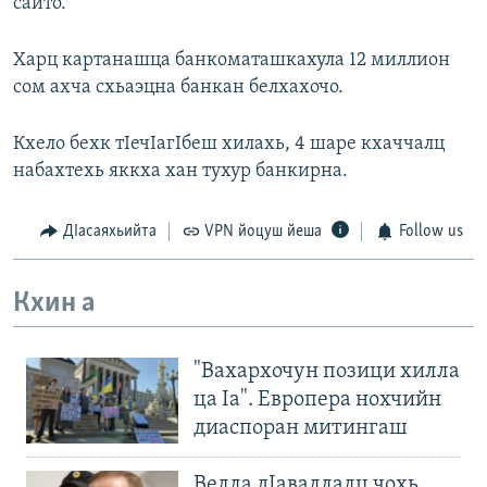
сайто.
Харц картанашца банкоматашкахула 12 миллион
сом ахча схьаэцна банкан белхахочо.
Кхело бехк тIечIагIбеш хилахь, 4 шаре кхаччалц
набахтехь яккха хан тухур банкирна.
ДIасаяхьийта
VPN йоцуш йеша
Follow us
Кхин а
"Вахархочун позици хилла
ца Iа". Европера нохчийн
диаспоран митингаш
Велла дIаваллалц чохь