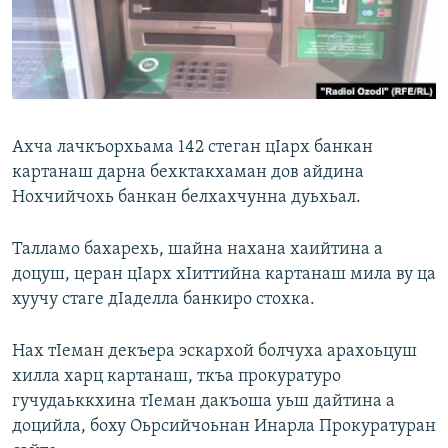
Маршо Радион ерриг сайташ
Ахча лачкъорхьама 142 стеган цIарх банкан
картанаш дарна бехктакхаман дов айдина
Нохчийчохь банкан белхахчунна дуьхьал.
Талламо бахарехь, шайна нахана хаийтина а
доцуш, церан цIарх хIиттийна картанаш мила ву ца
хуучу стаге дIаделла банкиро стохка.
Нах тIеман декъера эскархой болчуха арахоьцуш
хилла харц картанаш, ткъа прокуратуро
гучудаьккхина тIеман дакъоша уьш дайтина а
доцийла, боху Оьрсийчоьнан Инарла Прокуратуран