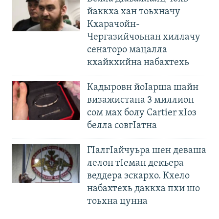
йаккха хан тоьхначу
Кхарачойн-
Чергазийчоьнан хиллачу
сенаторо мацалла
кхайкхийна набахтехь
Кадыровн йоIарша шайн
визажистана 3 миллион
сом мах болу Cartier хIоз
белла совгIатна
ГIалгIайчуьра шен деваша
лелон тIеман декъера
веддера эскархо. Кхело
набахтехь даккха пхи шо
тоьхна цунна