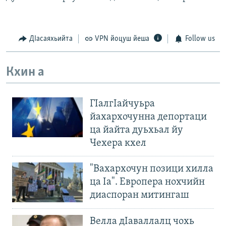
ДIасаяхьийта
VPN йоцуш йеша
Follow us
Кхин а
ГIалгIайчуьра
йахархочунна депортаци
ца йайта дуьхьал йу
Чехера кхел
"Вахархочун позици хилла
ца Iа". Европера нохчийн
диаспоран митингаш
Велла дIаваллалц чохь