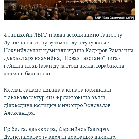
Маршо Радион ерриг сайташ
Францхойн ЛБГТ-н кхаа ассоциацино Гаагерчу
Дуьненаюкъарчу зуламаш луьстучу кхеле
Нохчийчоьнан куьйгалхочунна Кадыров Рамзанна
дуьхьал арз кхачийна, "Новая газетано" цигахь
гейшна тIехь Iазап ду латтош аьлла, Iорабаьхна
хаамаш бахьанехь.
Кхелан сацамо цхьана а кепара юридикан
тIаьхьало юьтур яц Оьрсийчоьнна аьлла,
дIахьедина юстицин министро Коновалов
Александра.
Цо билгалдаьккхира, Оьрсийчоь Гаагерчу
Дуьненаюкъарчу кхелан декъашхо цахилар.