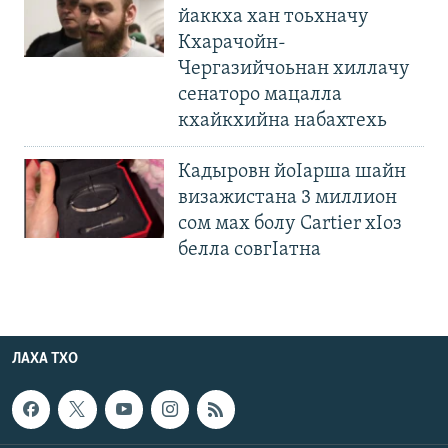
йаккха хан тоьхначу
Кхарачойн-
Чергазийчоьнан хиллачу
сенаторо мацалла
кхайкхийна набахтехь
Кадыровн йоIарша шайн
визажистана 3 миллион
сом мах болу Cartier хIоз
белла совгIатна
ЛАХА ТХО