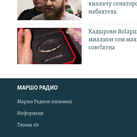
хиллачу сенатор
набахтехь
Кадыровн йоIарш
миллион сом мах 
совгIатна
МАРШО РАДИО
Оьрсийн маттахь
Маршо Радион низамаш
ЛАХА ТХО
Информаци
Тхоьца зIе
Маршо Радион ерриг сайташ