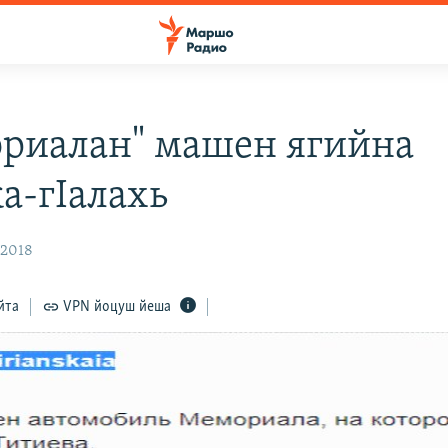
риалан" машен ягийна
а-гIалахь
 2018
йта
VPN йоцуш йеша