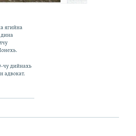
ха ягийна
 дина
лчу
Iонехь.
0-чу дийнахь
н адвокат.