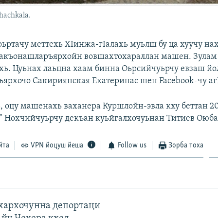
hachkala.
оьртачу меттехь ХIинжа-гIалахь муьлш бу ца хуучу на
бакъонашларъярхойн вовшахтохараллан машен. Зулам
хь. Цуьнах лаьцна хаам бинна Оьрсийчуьрчу евзаш йо
ярхочо Сакириянская Екатеринас шен Facebook-чу аг
, оцу машенахь ваханера Куршлойн-эвла кху беттан 2
 Нохчийчуьрчу декъан куьйгалхочуьнан Титиев Оюба
йта
VPN йоцуш йеша
Follow us
Зорба тоха
ахархочунна депортаци