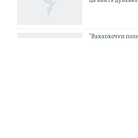
ца йайта дуьхьал
Маршо Радион ерриг сайташ
"Вахархочун пози
Европера нохчий
Велла дIаваллалц
тоьхначу Кхарач
хиллачу сенатор
набахтехь
Кадыровн йоIарш
миллион сом мах 