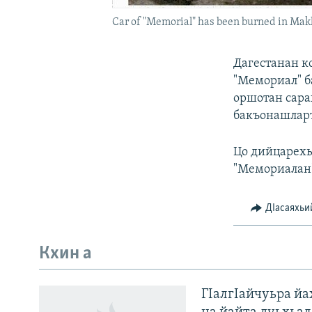
Car of "Memorial" has been burned in Mak
Дагестанан к
"Мемориал" 
оршотан сара
бакъонашларъ
Цо дийцарехь
"Мемориалан"
ДIасаяхьи
Кхин а
Оьрсийн маттахь
ГIалгIайчуьра й
ЛАХА ТХО