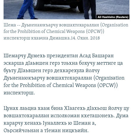
Маршо Радион ерриг сайташ
Шема -- Дуьненаюкъарчу вовшахтохараллан (Organisation
for the Prohibition of Chemical Weapons (OPCW))
инспекторш кхаьчна Димашка.14. Охан. 2018
Шемарчу Думехь президентан Асад Башаран
эскарша дIаьвшен герз тоьхна бохучу меттиге ца
буьту ДIаьвшен герз дехкарехула йолчу
Дуьненаюкъарчу вовшахтохараллан (Organisation
for the Prohibition of Chemical Weapons (OPCW))
инспекторш.
Цунах лаьцна хаам бина ХIаагехь дIахьош йолчу цу
вовшахтохараллан исполкоман кхеташонехь. Дума
карарчу хенахь Iуналлехь ю Шеман а,
Оьрсийчоьнан а тIеман ницкъийн.