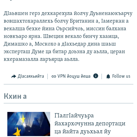
ДIаьвшен герз дехкарехула йолчу Дуьненаюкъарчу
вовшахтохараллехь болчу ​Британин а, Iамеркан а
векалша бехке йина Оьрсийчоь, миссин балхана
новкъаро ярна. Швецин векало бинчу хаамца,
Димашко а, Москохо а дIахьедар дина шаьш
эксперташ Думе ца битар доьзна ду аьлла, церан
кхерамазалла ларъярца аьлла.
ДIасаяхьийта
VPN йоцуш йеша
Follow us
Кхин а
ГIалгIайчуьра
йахархочунна депортаци
ца йайта дуьхьал йу