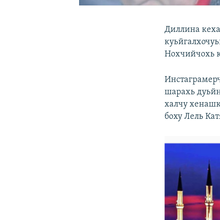
Диллина кеха
куьйгалхочуь
Нохчийчохь к
Инстаграмерч
шарахь дуьйн
халчу хенашк
боху Лель Кат