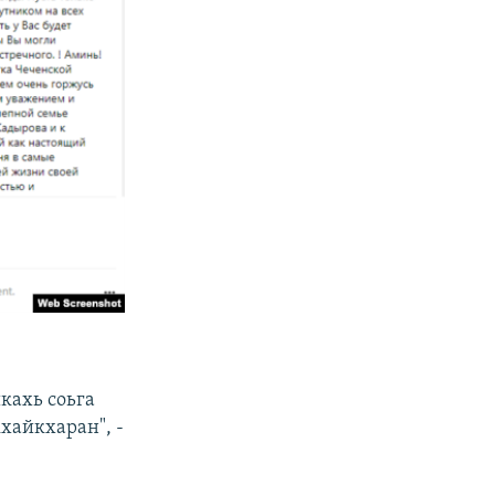
шкахь соьга
хайкхаран", -