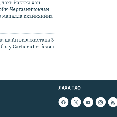
 чохь йаккха хан
ойн-Чергазийчоьнан
о мацалла кхайкхийна
а шайн визажистана 3
болу Cartier хIоз белла
ЛАХА ТХО