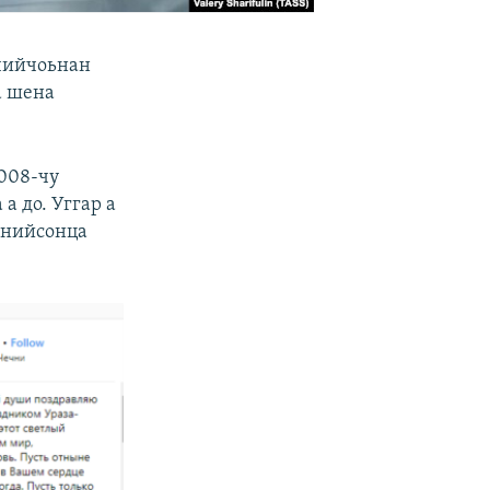
хчийчоьнан
а шена
008-чу
а до. Уггар а
 нийсонца