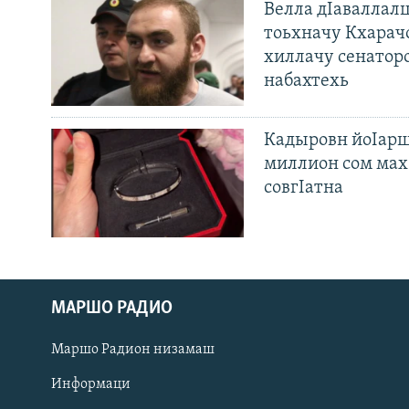
Велла дIаваллалц
тоьхначу Кхарач
хиллачу сенатор
набахтехь
Кадыровн йоIарш
миллион сом мах 
совгIатна
МАРШО РАДИО
Оьрсийн маттахь
Маршо Радион низамаш
ЛАХА ТХО
Информаци