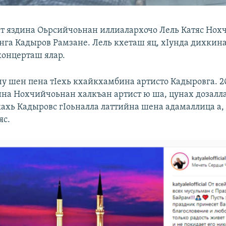
т яздина Оьрсийчоьнан иллиалархочо Лель Катяс Но
нга Кадыров Рамзане. Лель кхеташ яц, хIунда дихкин
онцерташ ялар.
у шен пена тIехь кхайкхамбина артисто Кадыровга. 2
на Нохчийчоьнан халкъан артист ю ша, цунах дозалла 
ахь Кадыровс гIоьналла латтийна шена адамаллица а,
яс.