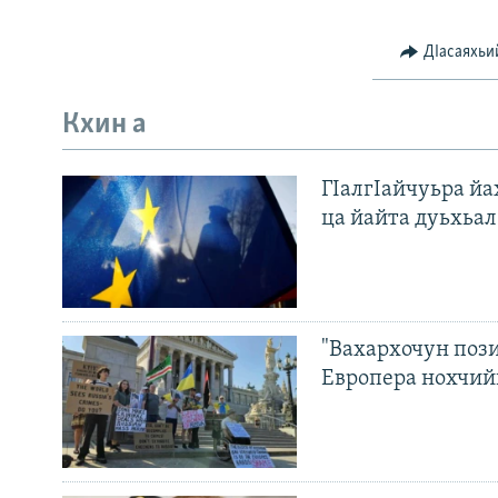
ДIасаяхьи
Кхин а
ГIалгIайчуьра й
ца йайта дуьхьал
"Вахархочун пози
Европера нохчий