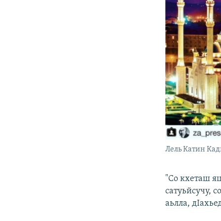
Лель Катин Кад
"Со кхеташ яц
сатуьйсучу, с
аьлла, дIахье