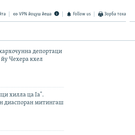
йта
VPN йоцуш йеша
Follow us
Зорба тоха
ахархочунна депортаци
 йу Чехера кхел
ци хилла ца Iа".
н диаспоран митингаш