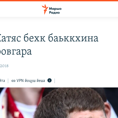
Катяс бехк баьккхина
овгара
 2018
йта
VPN йоцуш йеша