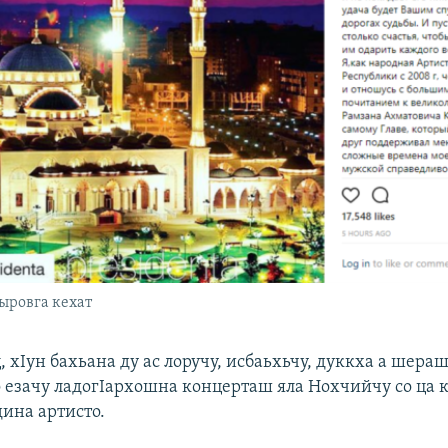
ыровга кехат
, хIун бахьана ду ас лоручу, исбаьхьчу, дуккха а шера
о езачу ладогIархошна концерташ яла Нохчийчу со ца к
дина артисто.