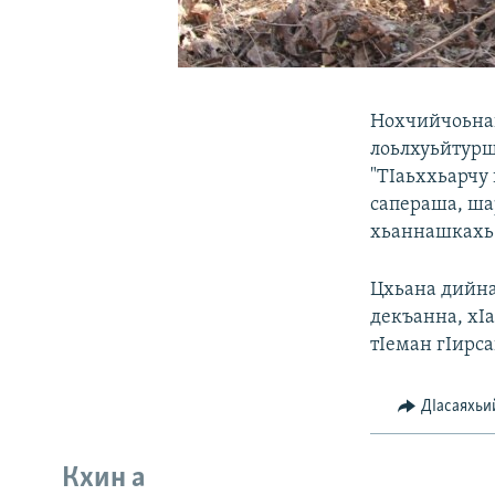
Нохчийчоьнан
лоьлхуьйтурш
"ТIаьххьарчу 
сапераша, ша
хьаннашкахь 
Цхьана дийна
декъанна, хI
тIеман гIирса
ДIасаяхьи
Кхин а