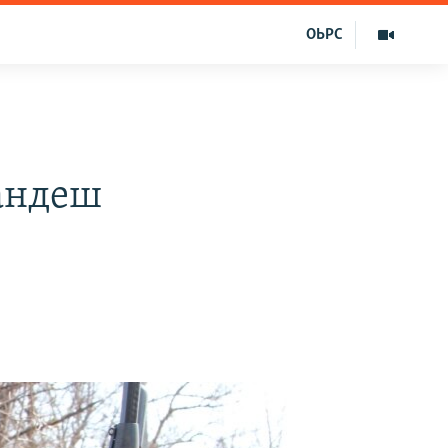
ОЬРС
Iандеш