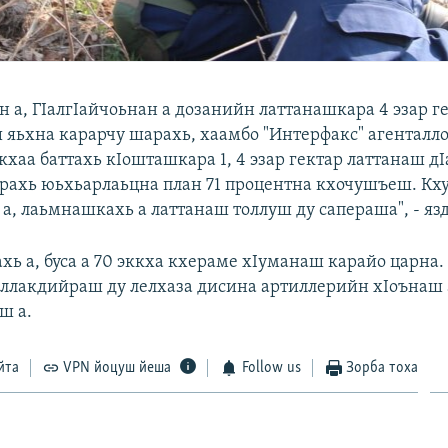
 а, ГIалгIайчоьнан а дозанийн латтанашкара 4 эзар г
 яьхна карарчу шарахь, хаамбо "Интерфакс" агенталло
кхаа баттахь кIошташкара 1, 4 эзар гектар латтанаш д
рахь юьхьарлаьцна план 71 процентна кхочушъеш. Кх
а, лаьмнашкахь а латтанаш толлуш ду сапераша", - язд
хь а, буса а 70 эккха кхераме хIуманаш карайо царна
аллакдийраш ду лелхаза дисина артиллерийн хIоънаш 
ш а.
йта
VPN йоцуш йеша
Follow us
Зорба тоха