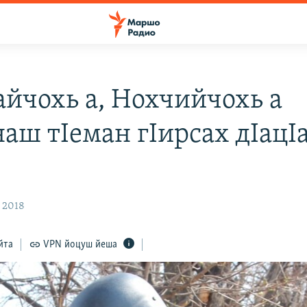
айчохь а, Нохчийчохь а
наш тIеман гIирсах дIац
, 2018
йта
VPN йоцуш йеша