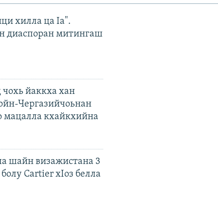
ци хилла ца Iа".
н диаспоран митингаш
 чохь йаккха хан
ойн-Чергазийчоьнан
о мацалла кхайкхийна
а шайн визажистана 3
болу Cartier хIоз белла