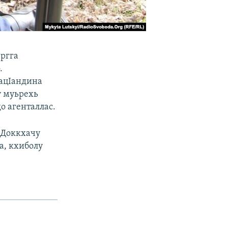
ергга
.
IацIандина
у муьрехь
о агенталлас.
. Доккхачу
а, кхиболу