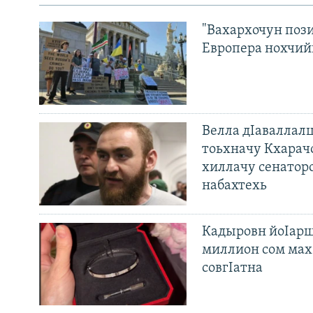
"Вахархочун пози
Европера нохчий
Велла дIаваллалц
тоьхначу Кхарач
хиллачу сенатор
набахтехь
Кадыровн йоIарш
миллион сом мах 
совгIатна