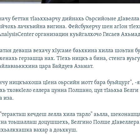
ачу беттан тIаьххьарчу дийнахь Оьрсийоьне дIавелла
йчохь лачкъийна вигина. Фейсбукерчу шен агIон тIехь
nalysisCenter организацин куьйгалхочо Гисаев Ахьмад
тан деваша вехачу хIусаме баьхкина хилла шоьтан б
хенахь герзашца нах. ТIехь ницкъ а бина, стенга вуьгу
айлаваьккхина цара Байдуев Азамат.
чу ницкъахоша цIена оьрсийн мотт бара буьйцург", -я
хь тховкIело еллера цунна Полшано, цул тIаьхьа Белги
а иза.
 "теракташ кечдеш лелла хила тарло" аьлла, шеконашц
нна тоьшаллаш доцушшехь, Белгино Полше дIавеллера 
хьалкхашка вахар а доьхкуш.