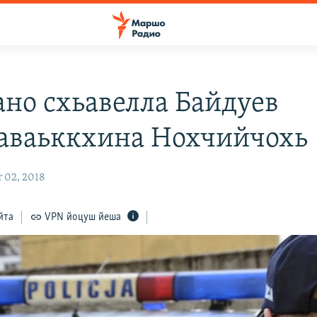
но схьавелла Байдуев
аваьккхина Нохчийчохь
 02, 2018
йта
VPN йоцуш йеша