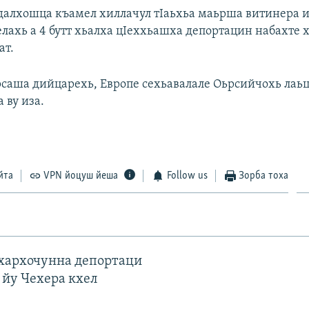
далхошца къамел хиллачул тIаьхьа маьрша витинера и
елахь а 4 бутт хьалха цIеххьашха депортацин набахте
ат.
саша дийцарехь, Европе сехьавалале Оьрсийчохь лаь
 ву иза.
йта
VPN йоцуш йеша
Follow us
Зорба тоха
ахархочунна депортаци
 йу Чехера кхел