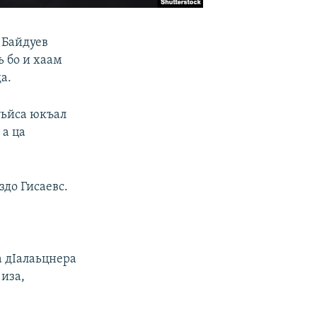
 Байдуев
 бо и хаам
а.
уьйса юкъал
 а ца
здо Гисаевс.
а дIалаьцнера
иза,