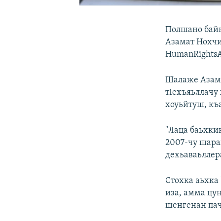
Полшано байн
Азамат Нохчи
HumanRightsA
Шалаже Азама
тIехъяьллачу 
хоуьйтуш, къ
"Лаца баьхкин
2007-чу шара
дехьаваьллер
Стохка аьхка
иза, амма цу
шенгенан пач