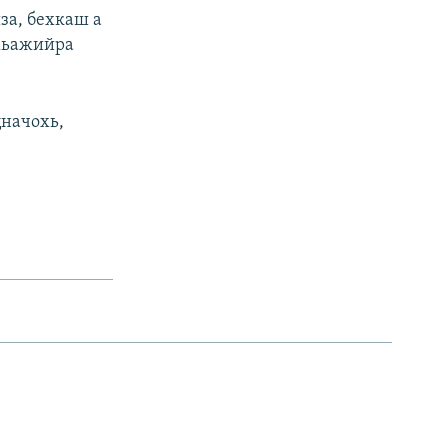
за, бехкаш а
 хьажийра
цначохь,