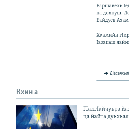
Варшавехь Iе
ца дохкуш. Д
Байдуев Азам
Хаамийн гIир
Iазапаш лайна
ДIасаяхьи
Кхин а
ГIалгIайчуьра й
ца йайта дуьхьал