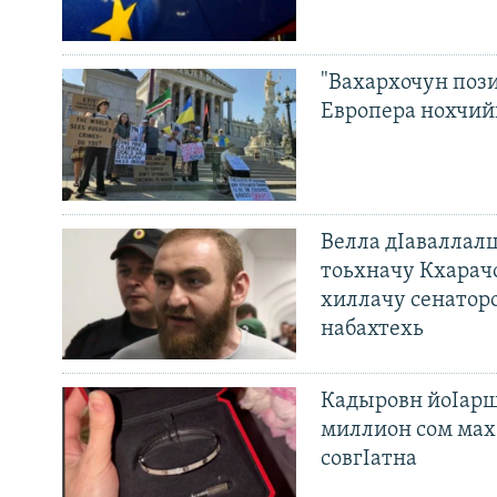
"Вахархочун пози
Европера нохчий
Велла дIаваллалц
тоьхначу Кхарач
хиллачу сенатор
набахтехь
Кадыровн йоIарш
миллион сом мах 
совгIатна