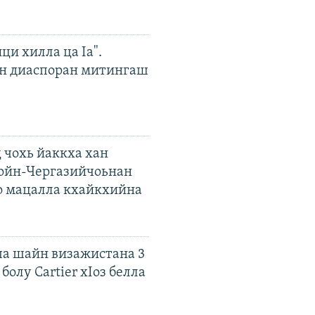
ци хилла ца Iа".
н диаспоран митингаш
 чохь йаккха хан
ойн-Чергазийчоьнан
о мацалла кхайкхийна
а шайн визажистана 3
болу Cartier хIоз белла