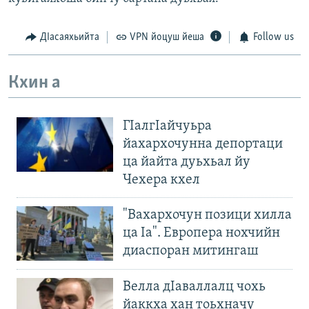
ДIасаяхьийта
VPN йоцуш йеша
Follow us
Кхин а
ГIалгIайчуьра
йахархочунна депортаци
ца йайта дуьхьал йу
Чехера кхел
"Вахархочун позици хилла
ца Iа". Европера нохчийн
диаспоран митингаш
Велла дIаваллалц чохь
йаккха хан тоьхначу