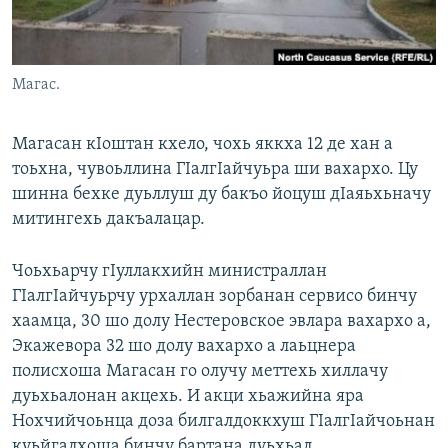
Маршо Радион ерриг сайташ
Магас.
Магасан кIоштан кхело, чохь яккха 12 де хан а
тоьхна, чувоьллина ГIалгIайчуьра ши вахархо. Цу
шинна бехке дуьллуш ду бакъо йоцуш дIаяьхьначу
митингехь дакъалацар.
Чоьхьарчу гIуллакхийн министраллан
ГIалгIайчуьрчу урхаллан зорбанан сервисо бинчу
хаамца, 30 шо долу Нестеровское эвлара вахархо а,
Экажевора 32 шо долу вахархо а лаьцнера
полисхоша Магасан го олучу меттехь хиллачу
дуьхьалонан акцехь. И акци хьажийна яра
Нохчийчоьнца доза билгалдоккхуш ГIалгIайчоьнан
куьйгалхоша бинчу бартана дуьхьал.