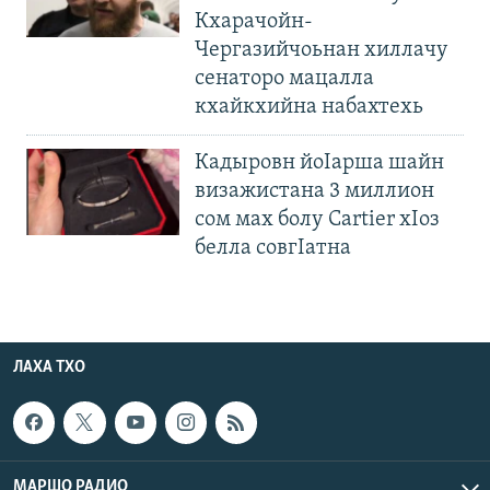
Кхарачойн-
Чергазийчоьнан хиллачу
сенаторо мацалла
кхайкхийна набахтехь
Кадыровн йоIарша шайн
визажистана 3 миллион
сом мах болу Cartier хIоз
белла совгIатна
ЛАХА ТХО
МАРШО РАДИО