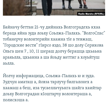
Маршо Радион ерриг сайташ
Байначу беттан 21-чу дийнахь Волгоградехь кхаа
бераца яйна зуда лоьху Соьлжа-ГIалахь. "ВолгоСпас"
тобанерчу волонтерийн хаамна тIе а тевжаш,
"Городские вести" гIирсо яздо, 38 шо долу Серикова
Ольга шен 7 , 10, 11 шераш долчу берашца цхьаьна
араяьлла, цхьанна а ша йоьду меттиг а хоуьйтуш
аьлла.
Йолчу информацица, Соьлжа-ГIалахь ю и зуда.
Зудчун аматаш а, йовза тарлучу билгалонех а
хаамаш а беш, иза тусаеллачуьнга шайга хаийтар
доьху Волгоградан кIоштарчу волонтераша а,
полисхоша а.