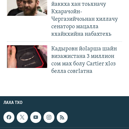
йаккха хан тоьхначу
Кхарачойн-
Чергазийчоьнан хиллачу
сенаторо мацалла
кхайкхийна набахтехь
Кадыровн йоIарша шайн
визажистана 3 миллион
сом мах болу Cartier хIоз
белла совгIатна
ЛАХА ТХО