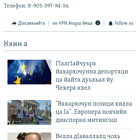
Телефон: 8-905-397-94-56.
ДIасаяхьийта
VPN йоцуш йеша
Follow us
Кхин а
ГIалгIайчуьра
йахархочунна депортаци
ца йайта дуьхьал йу
Чехера кхел
"Вахархочун позици хилла
ца Iа". Европера нохчийн
диаспоран митингаш
Велла дIаваллалц чохь