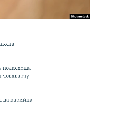
баьхна
у полисхоша
н чоьхьарчу
ш ца карийна