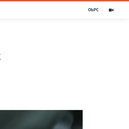
ОЬРС
х