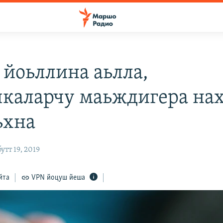
 йоьллина аьлла,
каларчу маьждигера на
ьхна
тт 19, 2019
йта
VPN йоцуш йеша