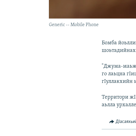
Generic -- Mobile Phone
Бомба йоьлли
шоьтадийнах
"Джума-маьжд
го лаьцна гI
гIуллакхийн 
Территори жI
аьлла урхалле
ДIасаяхьи