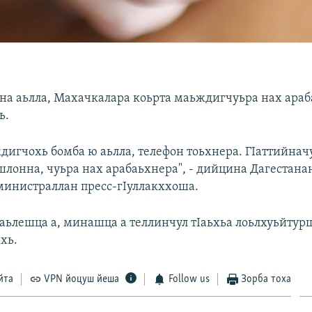
на аьлла, Махачкалара коьрта маьждигчуьра нах ара
ь.
игчохь бомба ю аьлла, телефон тоьхнера. ГIаттийнач
ишлонна, чуьра нах арабаьхнера", - дийцина Дагестана
министраллан пресс-гIуллакххоша.
аьлешца а, минашца а теллинчул тIаьхьа лоьлхуьйтур
хь.
йта
VPN йоцуш йеша
Follow us
Зорба тоха