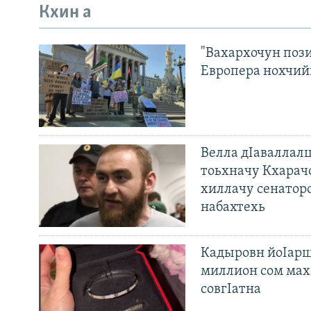
Кхин а
"Вахархочун пози
Европера нохчий
Велла дIаваллалц
тоьхначу Кхарач
хиллачу сенатор
набахтехь
Кадыровн йоIарш
миллион сом мах 
совгIатна