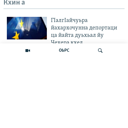
Кхин а
ГIалгIайчуьра
йахархочунна депортаци
ца йайта дуьхьал йу
Чехера кхел
ОЬРС
"Вахархочун позици хилла
ца Iа". Европера нохчийн
диаспоран митингаш
Лаха
Велла дIаваллалц чохь
йаккха хан тоьхначу
Кхарачойн-
Чергазийчоьнан хиллачу
сенаторо мацалла
кхайкхийна набахтехь