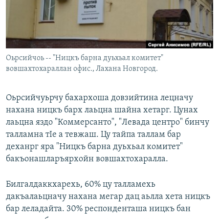
Маршо Радион ерриг сайташ
Оьрсийчоь -- "Ницкъ барна дуьхьал комитет"
вовшахтохараллан офис., Лахана Новгород.
Оьрсийчуьрчу бахархоша довзийтина лецначу
нахана ницкъ барх лаьцна шайна хетарг. Цунах
лаьцна яздо "Коммерсанто", "Левада центро" бинчу
талламна тIе а тевжаш. Цу тайпа таллам бар
деханрг яра "Ницкъ барна дуьхьал комитет"
бакъонашларъярхойн вовшахтохаралла.
Билгалдаккхарехь, 60% цу талламехь
дакъалаьцначу нахана мегар дац аьлла хета ницкъ
бар леладайта. 30% респонденташа ницкъ бан