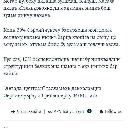
мегар ду, боху цхьацца зуламаш толлуш, масала
цхьаъ кIелхьарвоккхуш я адамана ницкъ беш
зулам динчу нахана.
Кхин 39% Оьрсийчуьрчу бахархоша жоп делла
лецначу нахана ницкъ барца къийса ца оьшу, цо
вочу агIор Iаткъам бийр бу зуламаш толлуш аьлла.
Цул сов, 10% респонденташа шаьш бу ницкъаллин
структурийн белхахоша шайна тIехь ницкъх бар
лайна.
"Левада-центран" талламехь дакъалаьцна
Оьрсийчуьрчу 53 регионерчу 3400 стага.
ДIасаяхьийта
VPN йоцуш йеша
Follow us