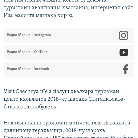
Нохчийчоьнах лаьцна, коьртачу декъана
туристийн хьашташна хьажийна, интернетан сайт.
Иза маситта маттахь хир ю.
Радио Маршо - Instagram
Радио Маршо - YouTube
Радио Маршо - Facebook
Visit Chechnya цIе а йолуш хьалхара туризман
центр кхоьллира 2018-чу шарахь Стигалкъекъа-
баттахь Петарбухехь.
Нохчийчоьнан туризман министралло тIаьххьара
далийначу терахьашца, 2018-чу шарахь