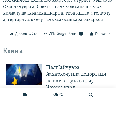
Нохчийчохь хилла 150 эзар гергга турист. Уьш бара
Оьрсийчуьра а, Советан пачхьалкхана юкъахь
хиллачу пачхьалкхашкара а, ткъа иштта а генарчу
а, гергарчу а кхечу пачхьалкхашкара бахархой.
ДIасаяхьийта
VPN йоцуш йеша
Follow us
Кхин а
ГIалгIайчуьра
йахархочунна депортаци
ца йайта дуьхьал йу
Чехера кхел
ОЬРС
"Вахархочун позици хилла
ца Iа". Европера нохчийн
диаспоран митингаш