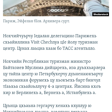
Маршо Радион ерриг сайташ
Париж, Эйфелан бIов. Архивера сурт.
Нохчийчуьрчу Iедалан делегацино Парижехь
схьайиллина Visit Chechnya цIе йолу туризман
центр. Цунах лаьцна хаам бо ТАСС агенталло.
Нохчийн Республикан туризман министро
Байтазиев Муслима дийцарехь, иза дуьххьарлера
цу тайпа центр ю Петарбухерчу дуьненаюкъарчу
экономикан форумехь цу хьокъехь барт бинчул
тIаьхьа схьайоьллучу 4-а центрах. Йисина кхоъ
хир ю Берлинехь а, Бернехь а, Истанбулехь а.
Цуьнца цхьаьна гергарчу хенахь кхуллур ю