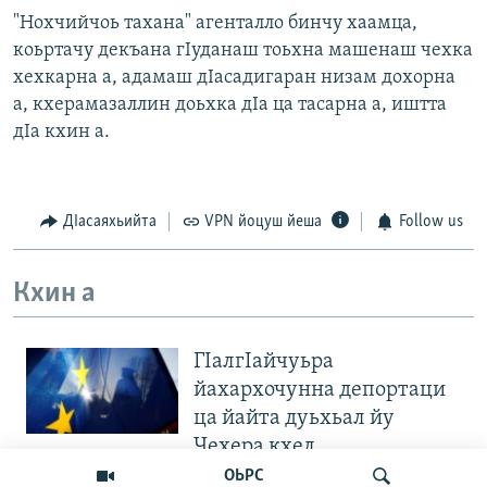
"Нохчийчоь тахана" агенталло бинчу хаамца,
коьртачу декъана гIуданаш тоьхна машенаш чехка
хехкарна а, адамаш дIасадигаран низам дохорна
а, кхерамазаллин доьхка дIа ца тасарна а, иштта
дIа кхин а.
ДIасаяхьийта
VPN йоцуш йеша
Follow us
Кхин а
ГIалгIайчуьра
йахархочунна депортаци
ца йайта дуьхьал йу
Чехера кхел
ОЬРС