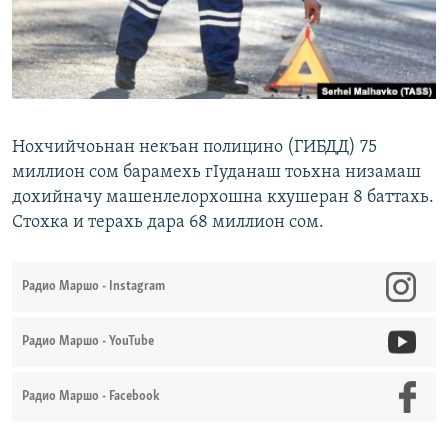
Маршо Радион ерриг сайташ
Нохчийчоьнан некъан полицино (ГИБДД) 75
миллион сом барамехь гIуданаш тоьхна низамаш
дохийначу машенлелорхошна кхушеран 8 баттахь.
Стохка и терахь дара 68 миллион сом.
Радио Маршо - Instagram
Радио Маршо - YouTube
Радио Маршо - Facebook