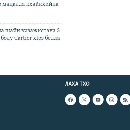
о мацалла кхайкхийна
а шайн визажистана 3
болу Cartier хIоз белла
ЛАХА ТХО