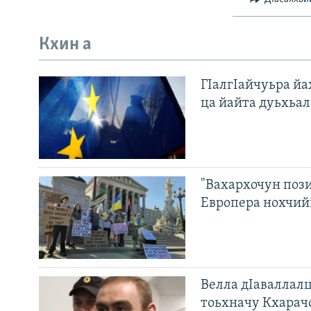
Кхин а
ГIалгIайчуьра й
ца йайта дуьхьал
"Вахархочун пози
Европера нохчий
Велла дIаваллалц
тоьхначу Кхарач