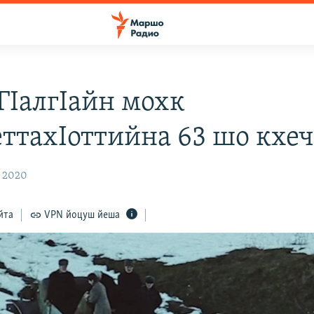
ГIалгIайн мохк
ттахIоттийна 63 шо кхе
, 2020
йта
VPN йоцуш йеша