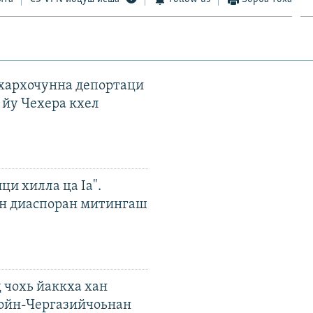
ахархочунна депортаци
 йу Чехера кхел
ци хилла ца Iа".
н диаспоран митингаш
 чохь йаккха хан
ойн-Чергазийчоьнан