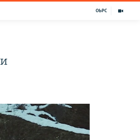
ОЬРС
чи