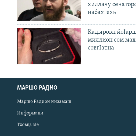
хиллачу сенатор
набахтехь
Кадыровн йоIарш
миллион сом мах 
совгIатна
МАРШО РАДИО
Оьрсийн маттахь
Маршо Радион низамаш
ЛАХА ТХО
Информаци
Тхоьца зIе
Маршо Радион ерриг сайташ