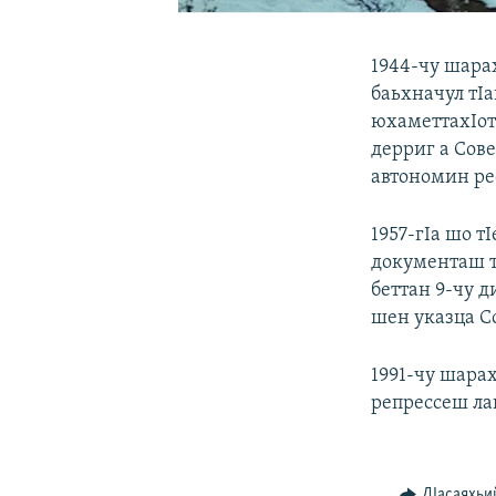
1944-чу шара
баьхначул тI
юхаметтахIот
дерриг а Сов
автономин ре
1957-гIа шо т
документаш тI
беттан 9-чу 
шен указца С
1991-чу шара
репрессеш ла
ДIасаяхьи