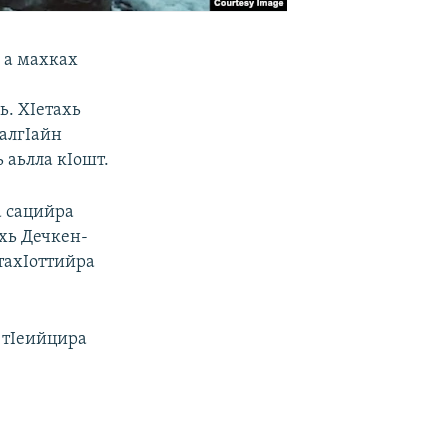
 а махках
ь. ХIетахь
алгIайн
 аьлла кIошт.
а сацийра
ахь Дечкен-
тахIоттийра
 тIеийцира