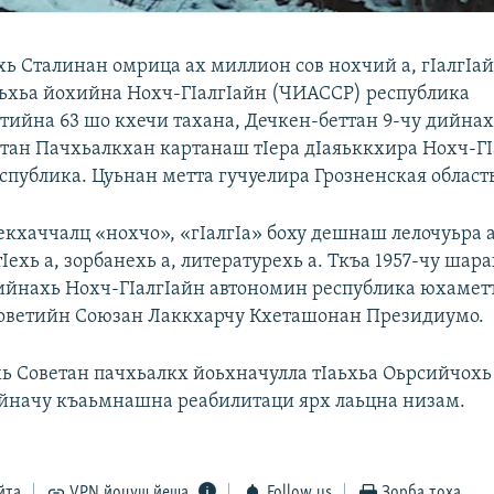
хь Сталинан омрица ах миллион сов нохчий а, гIалгIай
аьхьа йохийна Нохч-ГIалгIайн (ЧИАССР) республика
тийна 63 шо кхечи тахана, Дечкен-беттан 9-чу дийнах
етан Пачхьалкхан картанаш тIера дIаяьккхира Нохч-ГI
спублика. Цуьнан метта гучуелира Грозненская область
Iекхаччалц «нохчо», «гIалгIа» боху дешнаш лелочуьра 
ехь а, зорбанехь а, литературехь а. Ткъа 1957-чу шар
дийнахь Нохч-ГIалгIайн автономин республика юхамет
оветийн Союзан Лаккхарчу Кхеташонан Президиумо.
хь Советан пачхьалкх йоьхначулла тIаьхьа Оьрсийчохь
йначу къаьмнашна реабилитаци ярх лаьцна низам.
йта
VPN йоцуш йеша
Follow us
Зорба тоха