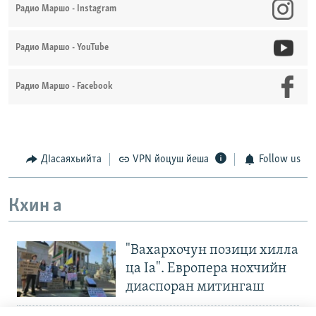
Радио Маршо - Instagram
Радио Маршо - YouTube
Радио Маршо - Facebook
ДIасаяхьийта
VPN йоцуш йеша
Follow us
Кхин а
"Вахархочун позици хилла
ца Iа". Европера нохчийн
диаспоран митингаш