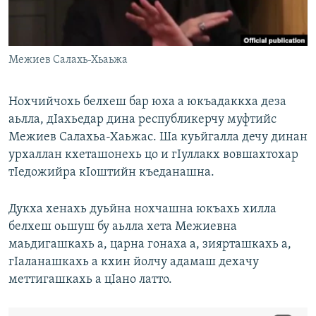
Маршо Радион ерриг сайташ
Межиев Салахь-Хьаьжа
Нохчийчохь белхеш бар юха а юкъадаккха деза
аьлла, дIахьедар дина республикерчу муфтийс
Межиев Салахьа-Хаьжас. Ша куьйгалла дечу динан
урхаллан кхеташонехь цо и гIуллакх вовшахтохар
тIедожийра кIоштийн къеданашна.
Дукха хенахь дуьйна нохчашна юкъахь хилла
белхеш оьшуш бу аьлла хета Межиевна
маьдигашкахь а, царна гонаха а, зиярташкахь а,
гIаланашкахь а кхин йолчу адамаш дехачу
меттигашкахь а цIано латто.