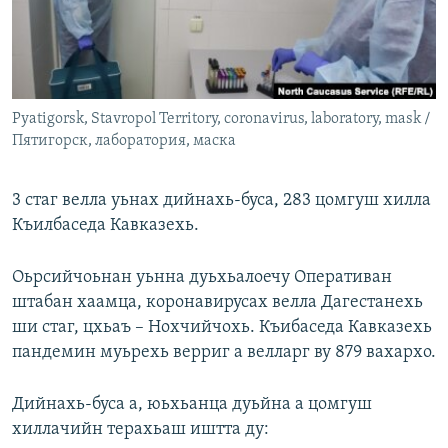
Маршо Радион ерриг сайташ
Pyatigorsk, Stavropol Territory, coronavirus, laboratory, mask /
Пятигорск, лаборатория, маска
3 стаг велла уьнах дийнахь-буса, 283 цомгуш хилла
Къилбаседа Кавказехь.
Оьрсийчоьнан уьнна дуьхьалоечу Оперативан
штабан хаамца, коронавирусах велла Дагестанехь
ши стаг, цхьаъ – Нохчийчохь. Къибаседа Кавказехь
пандемин муьрехь верриг а велларг ву 879 вахархо.
Дийнахь-буса а, юьхьанца дуьйна а цомгуш
хиллачийн терахьаш иштта ду: