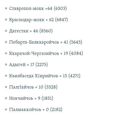
Ставропол-мохк +64 (6303)
Краснодар-мохк + 62 (6847)
Дагестан + 46 (8560)
ГIебарта-Балкхаройчоь + 41 (5645)
Кхарачой-Чергазийчоь + 19 (4084)
Адыгей + 17 (2275)
Къилбаседа Х1ирийчоь + 15 (4271)
ГIалгIайчоь + 10 (3328)
Нохчийчоь + 9 (1851)
ГIалмакхойчоь + 0 (2182)