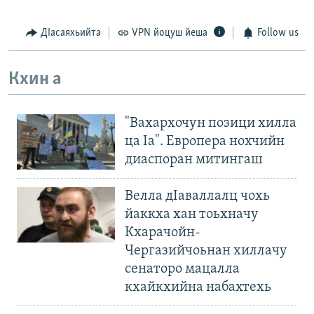
ДIасаяхьийта
VPN йоцуш йеша
Follow us
Кхин а
"Вахархочун позици хилла
ца Iа". Европера нохчийн
диаспоран митингаш
Велла дIаваллалц чохь
йаккха хан тоьхначу
Кхарачойн-
Чергазийчоьнан хиллачу
сенаторо мацалла
кхайкхийна набахтехь