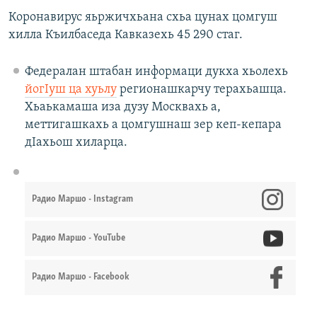
Коронавирус яьржичхьана схьа цунах цомгуш
хилла Къилбаседа Кавказехь 45 290 стаг.
Федералан штабан информаци дукха хьолехь
йогIуш ца хуьлу
регионашкарчу терахьашца.
Хьаькамаша иза дузу Москвахь а,
меттигашкахь а цомгушнаш зер кеп-кепара
дIахьош хиларца.
Радио Маршо - Instagram
Радио Маршо - YouTube
Радио Маршо - Facebook