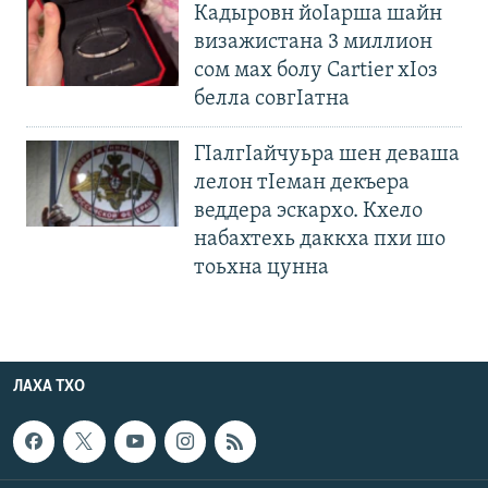
Кадыровн йоIарша шайн
визажистана 3 миллион
сом мах болу Cartier хIоз
белла совгIатна
ГIалгIайчуьра шен деваша
лелон тIеман декъера
веддера эскархо. Кхело
набахтехь даккха пхи шо
тоьхна цунна
ЛАХА ТХО