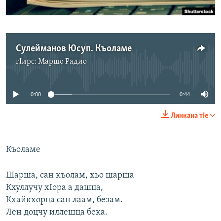
Маршо Радион ерриг сайташ
Сулейманов Юсуп. Къоламе
гIирс:
Маршо Радио
No media source currently available
0:00
0:44
Линкана тIе
Къоламе
Шарша, сан къолам, хьо шарша
Кхуллучу хIора а дашца,
Кхайкхорца сан лаам, безам.
Лен доцчу иллешца бека.