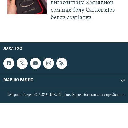
визажистана 3 миллион
сом мах болу Cartier хIоз
белла совгIатна
ЛАХА ТХО
МАРШО РАДИО
Маршо Радио © 2026 RFE/RL, Inc. Ерриг бакъонаш ларъйеш ю