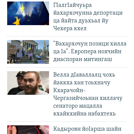
ГIалгIайчуьра
йахархочунна депортаци
ца йайта дуьхьал йу
Чехера кхел
"Вахархочун позици хилла
ца Iа". Европера нохчийн
диаспоран митингаш
Велла дIаваллалц чохь
йаккха хан тоьхначу
Кхарачойн-
Чергазийчоьнан хиллачу
сенаторо мацалла
кхайкхийна набахтехь
Кадыровн йоIарша шайн