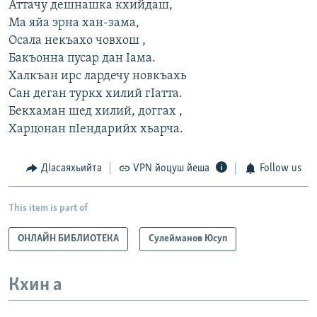
Аттачу дешнашка кхийдаш,
Ма яйа эрна хан-зама,
Осала некъахо човхош ,
Бакъонна пусар дан Iама.
Халкъан ирс лардечу новкъахь
Сан деган туркх хилий гIатта.
Бекхаман шед хилий, доггах ,
Харцонан пIендарийх хьарча.
ДIасаяхьийта
VPN йоцуш йеша
Follow us
This item is part of
ОНЛАЙН БИБЛИОТЕКА
Сулейманов Юсуп
Кхин а