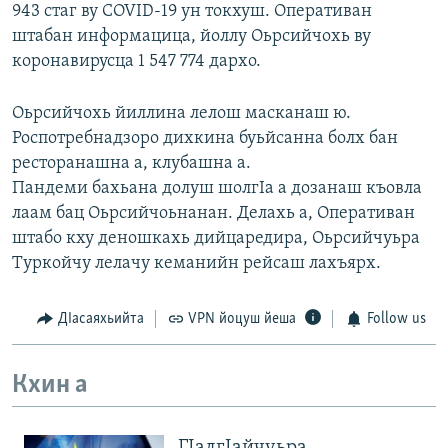
943 стаг ву COVID-19 ун токхуш. Оперативан
штабан информацица, йоллу Оьрсийчохь ву
коронавирусца 1 547 774 дархо.
Оьрсийчохь йиллина лелош масканаш ю.
Роспотребнадзоро дихкина буьйсанна болх бан
ресторанашна а, клубашна а.
Пандеми бахьана долуш шолгIа а дозанаш къовла
лаам бац Оьрсийчоьнанан. Делахь а, Оперативан
штабо кху деношкахь дийцаредира, Оьрсийчуьра
Туркойчу лелачу кеманийн рейсаш лахъярх.
ДIасаяхьийта
VPN йоцуш йеша
Follow us
Кхин а