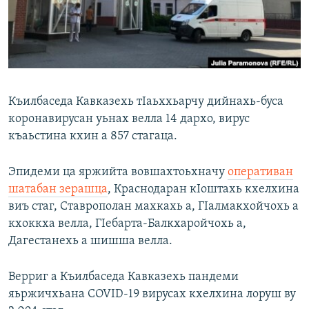
Маршо Радион ерриг сайташ
Къилбаседа Кавказехь тIаьххьарчу дийнахь-буса
коронавирусан уьнах велла 14 дархо, вирус
къаьстина кхин а 857 стагаца.
Эпидеми ца яржийта вовшахтоьхначу
оперативан
шатабан зерашца
, Краснодаран кIоштахь кхелхина
виъ стаг, Ставрополан махкахь а, ГIалмакхойчохь а
кхоккха велла, ГIебарта-Балкхаройчохь а,
Дагестанехь а шишша велла.
Верриг а Къилбаседа Кавказехь пандеми
яьржичхьана COVID-19 вирусах кхелхина лоруш ву