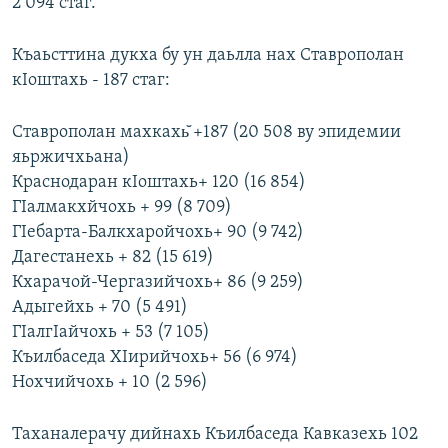
2 094 стаг.
Къаьсттина дукха бу ун даьлла нах Ставрополан
кIоштахь - 187 стаг:
Ставрополан махкахь̆ +187 (20 508 ву эпидемии
яьржичхьана)
Краснодаран кIоштахь+ 120 (16 854)
ГIалмакхйчохь + 99 (8 709)
ГIебарта-Балкхаройчохь+ 90 (9 742)
Дагестанехь + 82 (15 619)
Кхарачой-Чергазийчохь+ 86 (9 259)
Адыгейхь + 70 (5 491)
ГIалгIайчохь + 53 (7 105)
Къилбаседа ХIирийчохь+ 56 (6 974)
Нохчийчохь + 10 (2 596)
Таханалерачу дийнахь Къилбаседа Кавказехь 102