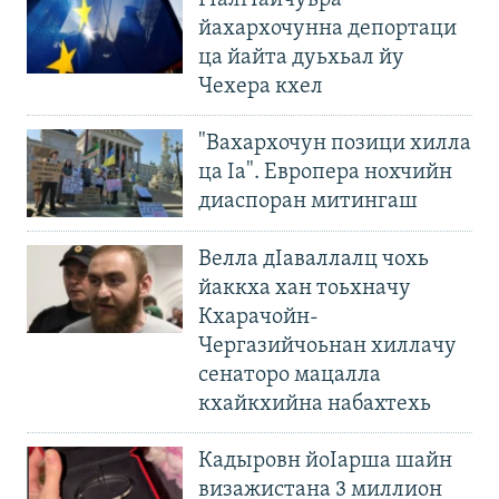
ГIалгIайчуьра
йахархочунна депортаци
ца йайта дуьхьал йу
Чехера кхел
"Вахархочун позици хилла
ца Iа". Европера нохчийн
диаспоран митингаш
Велла дIаваллалц чохь
йаккха хан тоьхначу
Кхарачойн-
Чергазийчоьнан хиллачу
сенаторо мацалла
кхайкхийна набахтехь
Кадыровн йоIарша шайн
визажистана 3 миллион