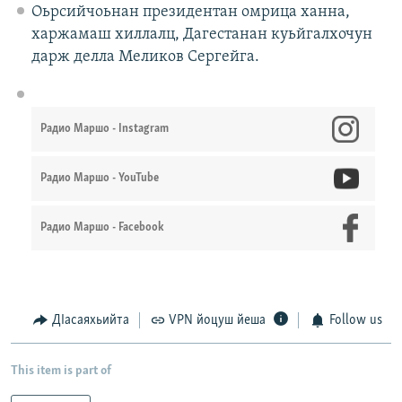
Оьрсийчоьнан президентан омрица ханна,
харжамаш хиллалц, Дагестанан куьйгалхочун
дарж делла Меликов Сергейга.
Радио Маршо - Instagram
Радио Маршо - YouTube
Радио Маршо - Facebook
ДIасаяхьийта
VPN йоцуш йеша
Follow us
This item is part of