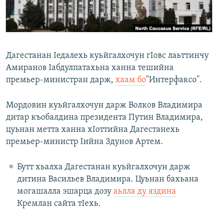
Маршо Радион ерриг сайташ
Дагестанан Iедалехь куьйгалхочун гIовс лаьттинчу
Амиранов Iабдулпатахьна ханна тешийна
премьер-министран дарж,
хаам бо
"Интерфаксо".
Мордовин куьйгалхочун дарж Волков Владимира
дитар къобалдина президента Путин Владимира,
цуьнан метта ханна хIоттийна Дагестанехь
премьер-министр Iийна Здунов Артем.
Бутт хьалха Дагестанан куьйгалхочун дарж
дитина Васильев Владимира. Цуьнан бахьана
могашалла эшарца дозу
аьлла ду яздина
Кремлан сайта тIехь.