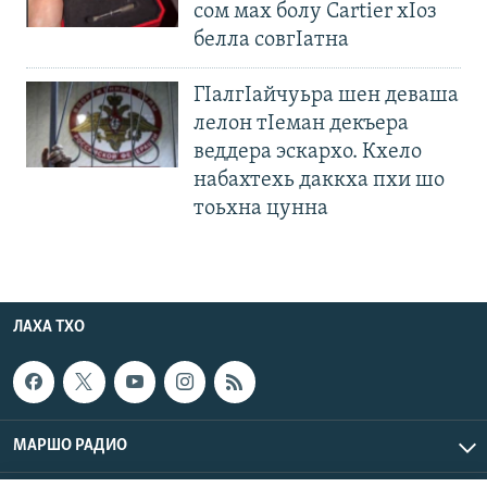
сом мах болу Cartier хIоз
белла совгIатна
ГIалгIайчуьра шен деваша
лелон тIеман декъера
веддера эскархо. Кхело
набахтехь даккха пхи шо
тоьхна цунна
ЛАХА ТХО
МАРШО РАДИО