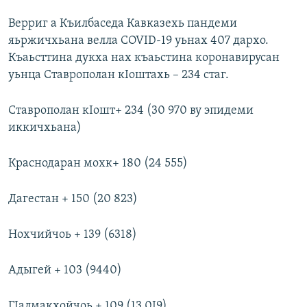
Верриг а Къилбаседа Кавказехь пандеми
яьржичхьана велла COVID-19 уьнах 407 дархо.
Къаьсттина дукха нах къаьстина коронавирусан
уьнца Ставрополан кIоштахь – 234 стаг.
Ставрополан кIошт+ 234 (30 970 ву эпидеми
иккичхьана)
Краснодаран мохк+ 180 (24 555)
Дагестан + 150 (20 823)
Нохчийчоь + 139 (6318)
Адыгей + 103 (9440)
ГIалмакхойчоь + 109 (13 0I9)