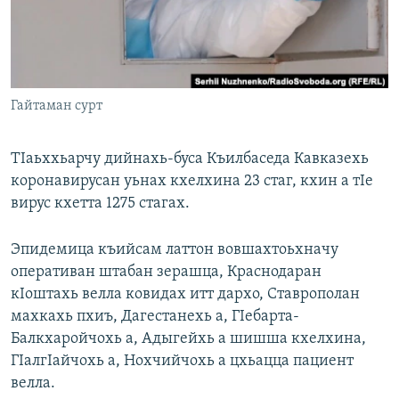
Маршо Радион ерриг сайташ
Гайтаман сурт
ТIаьххьарчу дийнахь-буса Къилбаседа Кавказехь
коронавирусан уьнах кхелхина 23 стаг, кхин а тIе
вирус кхетта 1275 стагах.
Эпидемица къийсам латтон вовшахтоьхначу
оперативан штабан зерашца, Краснодаран
кIоштахь велла ковидах итт дархо, Ставрополан
махкахь пхиъ, Дагестанехь а, ГIебарта-
Балкхаройчохь а, Адыгейхь а шишша кхелхина,
ГIалгIайчохь а, Нохчийчохь а цхьацца пациент
велла.