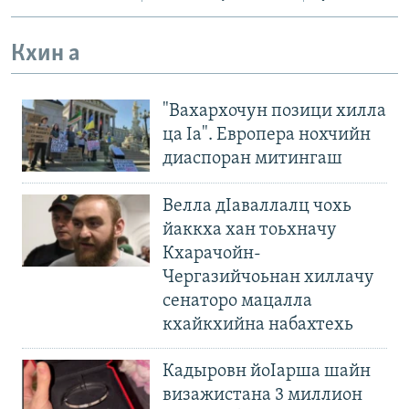
Кхин а
"Вахархочун позици хилла
ца Iа". Европера нохчийн
диаспоран митингаш
Велла дIаваллалц чохь
йаккха хан тоьхначу
Кхарачойн-
Чергазийчоьнан хиллачу
сенаторо мацалла
кхайкхийна набахтехь
Кадыровн йоIарша шайн
визажистана 3 миллион