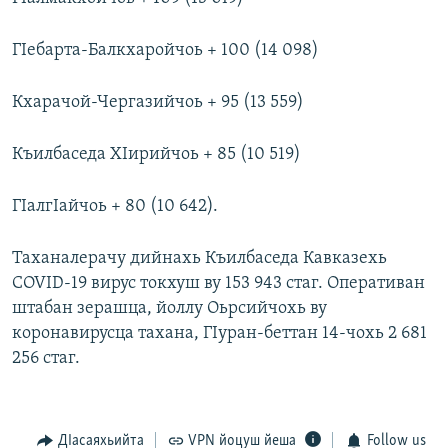
ГIебарта-Балкхаройчоь + 100 (14 098)
Кхарачой-Чергазийчоь + 95 (13 559)
Къилбаседа ХIирийчоь + 85 (10 519)
ГIалгIайчоь + 80 (10 642).
Таханалерачу дийнахь Къилбаседа Кавказехь
COVID-19 вирус токхуш ву 153 943 стаг. Оперативан
штабан зерашца, йоллу Оьрсийчохь ву
коронавирусца тахана, ГIуран-беттан 14-чохь 2 681
256 стаг.
ДIасаяхьийта
VPN йоцуш йеша
Follow us