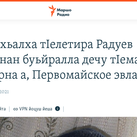
 хьалха тIелетира Радуев
нан буьйралла дечу тIе
рна а, Первомайское эвла
 2021
йта
VPN йоцуш йеша