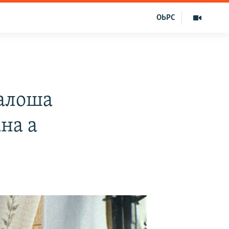
ОЬРС
малоша
на а