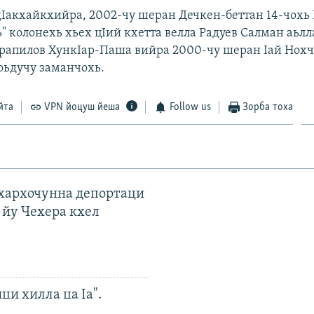
Iакхайкхийра, 2002-чу шеран Дечкен-беттан 14-чохь
" колонехь хьех цIий кхетта велла Радуев Салман аьлл
рапилов ХункIар-Паша вийра 2000-чу шеран Iай Нох
боьдучу заманчохь.
йта
VPN йоцуш йеша
Follow us
Зорба тоха
ахархочунна депортаци
 йу Чехера кхел
ци хилла ца Iа".
н диаспоран митингаш