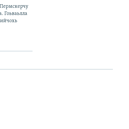
 Пермскерчу
а. Гоьваьлла
чийчохь