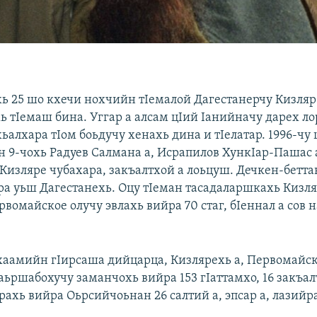
ь 25 шо кхечи нохчийн тIемалой Дагестанерчу Кизляр 
ь тIемаш бина. Уггар а алсам цIий Iанийначу дарех л
ьалхара тIом боьдучу хенахь дина и тIелатар. 1996-чу
н 9-чохь Радуев Салмана а, Исрапилов ХункIар-Пашас 
 Кизляре чубахара, закъалтхой а лоьцуш. Дечкен-бетта
ра уьш Дагестанехь. Оцу тIеман тасадаларшкахь Кизл
вомайское олучу эвлахь вийра 70 стаг, бIеннал а сов 
.
хаамийн гIирсаша дийцарца, Кизлярехь а, Первомайск
ьршабохучу заманчохь вийра 153 гIаттамхо, 16 закъал
ахь вийра Оьрсийчоьнан 26 салтий а, эпсар а, лазийра