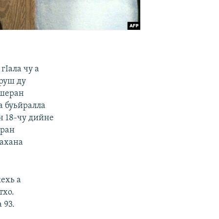
гIала чу а
оруш ду
 шеран
а буьйралла
н 18-чу дийне
яран
нахана
ехь а
тхо.
 93.