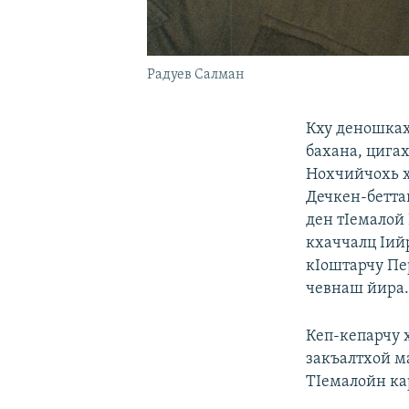
Радуев Салман
Кху деношках
бахана, цигах
Нохчийчохь х
Дечкен-бетта
ден тIемалой
кхаччалц Iий
кIоштарчу Пер
чевнаш йира
Кеп-кепарчу 
закъалтхой ма
ТIемалойн кар