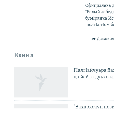
Официалехь д
"Белый лебедь
буьйранча Ис
шолгIа тIом 
ДIасаяхьи
Кхин а
Оьрсийн маттахь
ГIалгIайчуьра й
ЛАХА ТХО
ца йайта дуьхьал
Маршо Радион ерриг сайташ
"Вахархочун пози
Европера нохчий