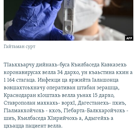
Маршо Радион ерриг сайташ
Гайтаман сурт
ТIаьххьарчу дийнахь-буса Къилбаседа Кавказехь
коронавирусах велла 34 дархо, ун къаьстина кхин а
1 164 стагаца. Инфекци ца яржийта Iалашонца
вовшахтоьхначу оперативан штабан зерашца,
Краснодаран кIоштахь велла уьнах 15 дархо,
Ставрополан махкахь- ворхI, Дагестанехь- пхиъ,
ГIалмакхойчохь - кхоъ, ГIебарта-Балкхаройчохь -
шиъ, Къилбаседа ХIирийчохь а, Адыгейхь а
цхьацца пациент велла.