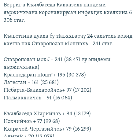
Верриг а Къилбаседа Кавказехь пандеми
яьржичхьана коронавирусан инфекцех кхелхина 6
305 стаг.
Къаьсттина дукха бу тIаьххьарчу 24 сахьтехь ковид
кхетта нах Ставрополан кIоштахь - 241 стаг.
Ставрополан мохк̆ + 241 (38 471 ву эпидеми
яьржичхьана)
Краснодаран кIошт̆ + 195 (30 378)
Дагестан + 161 (25 681)
ГIебарта-Балкхаройчоь+ 97 (17 202)
ГIалмакхойчоь + 91 (16 064)
Къилбаседа ХIирийчоь + 84 (13 I79)
Нохчийчоь + 77 (99 68)
Кхарачой-Чергазийчоь+ 79 (16 299)
Адыгей + 70 (12 078)