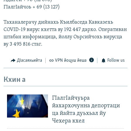
ГIалгIайчоь + 69 (13 127)
Таханалерачу дийнахь Къилбаседа Кавказехь
COVID-19 вирус кхетта ву 192 447 дархо. Оперативан
штабан информацица, йоллу Оьрсийчохь вирусца
ву 3 495 816 стаг.
ДIасаяхьийта
VPN йоцуш йеша
Follow us
Кхин а
ГIалгIайчуьра
йахархочунна депортаци
ца йайта дуьхьал йу
Чехера кхел