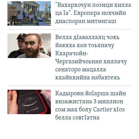
"Вахархочун позици хилла
ца Iа". Европера нохчийн
диаспоран митингаш
Велла дIаваллалц чохь
йаккха хан тоьхначу
Кхарачойн-
Чергазийчоьнан хиллачу
сенаторо мацалла
кхайкхийна набахтехь
Кадыровн йоIарша шайн
визажистана 3 миллион
сом мах болу Cartier хIоз
белла совгIатна