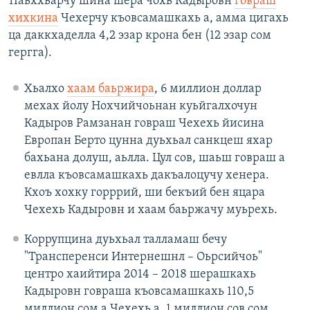
тIаьххьарчу шина шера чохь Кадыровн
говраш
хихкина
Чехерчу къовсамашкахь а, амма цигахь
ца даккхаделла 4,2 эзар крона бен (12 эзар сом
гергга).
Хьалхо
хаам баьржира
, 6 миллион доллар
мехах йолу Нохчийчоьнан куьйгалхочун
Кадыров Рамзанан говраш Чехехь йисина
Европан Берто цунна дуьхьал санкцеш яхар
бахьана долуш, аьлла. Цул сов, шаьш говраш а
евлла къовсамашкахь дакъалоцучу хенера.
Кхоъ хохку горррий, ши бекъий бен яцара
Чехехь Кадыровн и хаам баьржачу муьрехь.
Коррупцина дуьхьал талламаш бечу
"Трансперенси Интернешнл – Оьрсийчоь"
центро хаийтира 2014 – 2018 шерашкахь
Кадыровн говраша къовсамашкахь 110,5
миллион сом а Чехехь а, 1 миллион сов сом