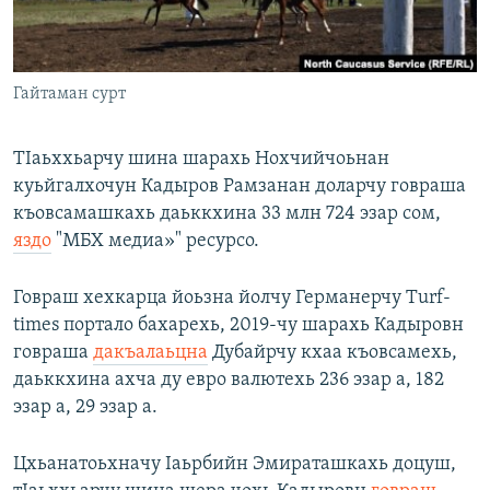
Маршо Радион ерриг сайташ
Гайтаман сурт
ТIаьххьарчу шина шарахь Нохчийчоьнан
куьйгалхочун Кадыров Рамзанан доларчу говраша
къовсамашкахь даьккхина 33 млн 724 эзар сом,
яздо
"МБХ медиа»" ресурсо.
Говраш хехкарца йоьзна йолчу Германерчу Turf-
times портало бахарехь, 2019-чу шарахь Кадыровн
говраша
дакъалаьцна
Дубайрчу кхаа къовсамехь,
даьккхина ахча ду евро валютехь 236 эзар а, 182
эзар а, 29 эзар а.
Цхьанатоьхначу Iаьрбийн Эмираташкахь доцуш,