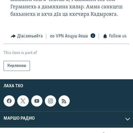
Германехь а даьккхина хилар. Амма санкцеш
бахьанехь и ахча дIа ца кхечира Кадыровга.
ДIасаяхьийта
VPN йоцуш йеша
Follow us
This item is part of
Керланаш
ЛАХА ТХО
МАРШО РАДИО