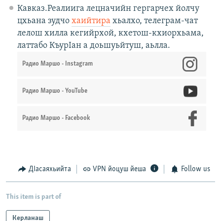
Кавказ.Реалиига лецначийн гергарчех йолчу
цхьана зудчо
хаийтира
хьалхо, телеграм-чат
лелош хилла кегийрхой, кхетош-кхиорхьама,
латтабо КъурIан а доьшуьйтуш, аьлла.
Радио Маршо - Instagram
Радио Маршо - YouTube
Радио Маршо - Facebook
ДIасаяхьийта
VPN йоцуш йеша
Follow us
This item is part of
Керланаш