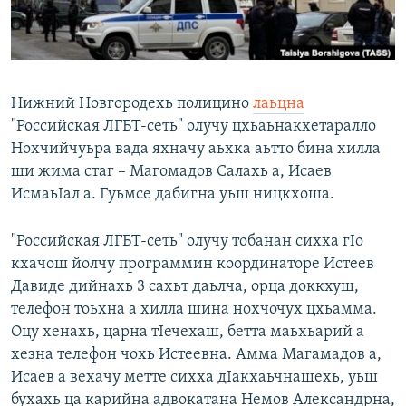
Маршо Радион ерриг сайташ
Нижний Новгородехь полицино
лаьцна
"Российская ЛГБТ-сеть" олучу цхьаьнакхетаралло
Нохчийчуьра вада яхначу аьхка аьтто бина хилла
ши жима стаг – Магомадов Салахь а, Исаев
ИсмаьIал а. Гуьмсе дабигна уьш ницкхоша.
"Российская ЛГБТ-сеть" олучу тобанан сихха гIо
кхачош йолчу программин координаторе Истеев
Давиде дийнахь 3 сахьт даьлча, орца доккхуш,
телефон тоьхна а хилла шина нохчочух цхьамма.
Оцу хенахь, царна тIечехаш, бетта маьхьарий а
хезна телефон чохь Истеевна. Амма Магамадов а,
Исаев а вехачу метте сихха дIакхаьчнашехь, уьш
бухахь ца карийна адвокатана Немов Александрна,