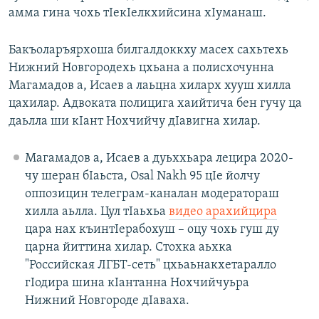
амма гина чохь тIекIелкхийсина хIуманаш.
Бакъоларъярхоша билгалдоккху масех сахьтехь
Нижний Новгородехь цхьана а полисхочунна
Магамадов а, Исаев а лаьцна хиларх хууш хилла
цахилар. Адвоката полицига хаийтича бен гучу ца
даьлла ши кIант Нохчийчу дIавигна хилар.
Магамадов а, Исаев а дуьххьара лецира 2020-
чу шеран бIаьста, Osal Nakh 95 цIе йолчу
оппозицин телеграм-каналан модератораш
хилла аьлла. Цул тIаьхьа
видео арахийцира
цара нах къинтIерабохуш – оцу чохь гуш ду
царна йиттина хилар. Стохка аьхка
"Российская ЛГБТ-сеть" цхьаьнакхетаралло
гIодира шина кIантанна Нохчийчуьра
Нижний Новгороде дIаваха.