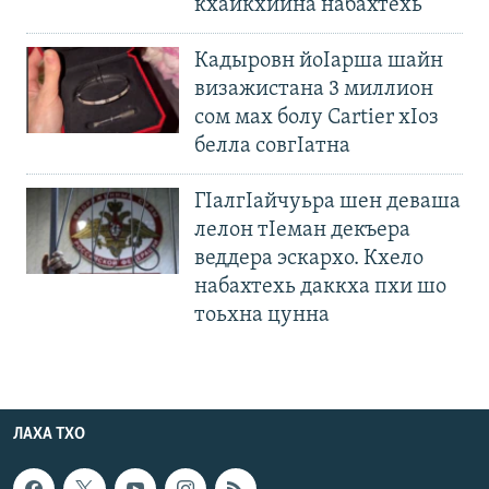
кхайкхийна набахтехь
Кадыровн йоIарша шайн
визажистана 3 миллион
сом мах болу Cartier хIоз
белла совгIатна
ГIалгIайчуьра шен деваша
лелон тIеман декъера
веддера эскархо. Кхело
набахтехь даккха пхи шо
тоьхна цунна
ЛАХА ТХО