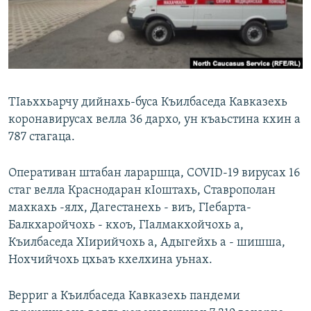
Маршо Радион ерриг сайташ
ТIаьххьарчу дийнахь-буса Къилбаседа Кавказехь
коронавирусах велла 36 дархо, ун къаьстина кхин а
787 стагаца.
Оперативан штабан лараршца, COVID-19 вирусах 16
стаг велла Краснодаран кIоштахь, Ставрополан
махкахь -ялх, Дагестанехь - виъ, ГIебарта-
Балкхаройчохь - кхоъ, ГIалмакхойчохь а,
Къилбаседа ХIирийчохь а, Адыгейхь а - шишша,
Нохчийчохь цхьаъ кхелхина уьнах.
Верриг а Къилбаседа Кавказехь пандеми