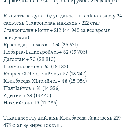
яьржичхьана велла коронавирусах 7 319 вахархо.
Къаьсттина дукха бу ун даьлла нах тIаьххьарчу 24
сахьтехь Ставрополан махкахь - 212 стаг.
Ставрополан кIошт + 212 (44 943 за все время
эпидемии)
Краснодаран мохк + 174 (35 671)
ГIебарта-Балкхаройчоь+ 82 (19 705)
Дагестан + 70 (28 810)
ГIалмакхойчоь + 65 (18 183)
Кхарачой-Чергазийчоь+ 57 (18 247)
Къилбаседа ХIирийчоь+ 48 (15 054)
ГIалгIайчоь + 31 (14 336)
Адыгей + 29 (13 445)
Нохчийчоь+ 19 (11 085)
Таханалерачу дийнахь Къилбаседа Кавказехь 219
479 стаг ву вирус токхуш.