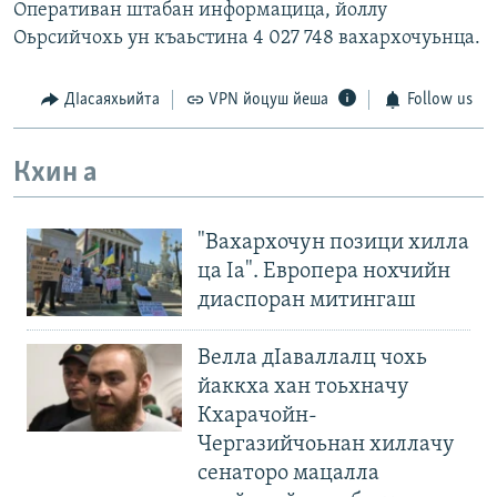
Оперативан штабан информацица, йоллу
Оьрсийчохь ун къаьстина 4 027 748 вахархочуьнца.
ДIасаяхьийта
VPN йоцуш йеша
Follow us
Кхин а
"Вахархочун позици хилла
ца Iа". Европера нохчийн
диаспоран митингаш
Велла дIаваллалц чохь
йаккха хан тоьхначу
Кхарачойн-
Чергазийчоьнан хиллачу
сенаторо мацалла