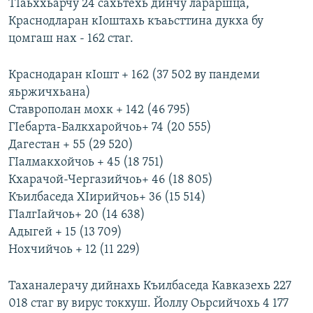
ТIаьххьарчу 24 сахьтехь динчу лараршца,
Краснодларан кIоштахь къаьсттина дукха бу
цомгаш нах - 162 стаг.
Краснодаран кIошт + 162 (37 502 ву пандеми
яьржичхьана)
Ставрополан мохк + 142 (46 795)
ГIебарта-Балкхаройчоь+ 74 (20 555)
Дагестан + 55 (29 520)
ГIалмакхойчоь + 45 (18 751)
Кхарачой-Чергазийчоь+ 46 (18 805)
Къилбаседа ХIирийчоь+ 36 (15 514)
ГIалгIайчоь+ 20 (14 638)
Адыгей + 15 (13 709)
Нохчийчоь + 12 (11 229)
Таханалерачу дийнахь Къилбаседа Кавказехь 227
018 стаг ву вирус токхуш. Йоллу Оьрсийчохь 4 177