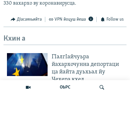
330 вахархо ву коронавирусца.
ДIасаяхьийта
VPN йоцуш йеша
Follow us
Кхин а
ГIалгIайчуьра
йахархочунна депортаци
ца йайта дуьхьал йу
Чехера кхел
ОЬРС
"Вахархочун позици хилла
ца Iа". Европера нохчийн
диаспоран митингаш
Лаха
Велла дIаваллалц чохь