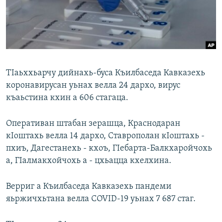
Маршо Радион ерриг сайташ
ТIаьххьарчу дийнахь-буса Къилбаседа Кавказехь
коронавирусан уьнах велла 24 дархо, вирус
къаьстина кхин а 606 стагаца.
Оперативан штабан зерашца, Краснодаран
кIоштахь велла 14 дархо, Ставрополан кIоштахь -
пхиъ, Дагестанехь - кхоъ, ГIебарта-Балкхаройчохь
а, ГIалмакхойчохь а - цхьацца кхелхина.
Верриг а Къилбаседа Кавказехь пандеми
яьржичхьтана велла COVID-19 уьнах 7 687 стаг.