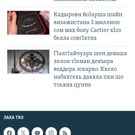
Кадыровн йоIарша шайн
визажистана 3 миллион
сом мах болу Cartier хIоз
белла совгIатна
ГIалгIайчуьра шен деваша
лелон тIеман декъера
веддера эскархо. Кхело
набахтехь даккха пхи шо
тоьхна цунна
ЛАХА ТХО