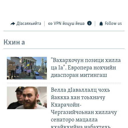
ДIасаяхьийта
VPN йоцуш йеша
Follow us
Кхин а
"Вахархочун позици хилла
ца Iа". Европера нохчийн
диаспоран митингаш
Велла дIаваллалц чохь
йаккха хан тоьхначу
Кхарачойн-
Чергазийчоьнан хиллачу
сенаторо мацалла
кхайкхийна набахтехь