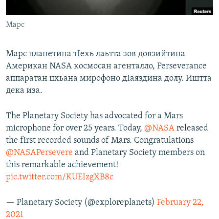
Маршо Радион ерриг сайташ
Марс
Марс планетина тIехь лаьтта зов довзийтина
Американ NASA космосан агенталло, Perseverance
аппаратан цхьана мирофоно дIаяздина долу. Иштта
дека иза.
The Planetary Society has advocated for a Mars
microphone for over 25 years. Today,
@NASA
released
the first recorded sounds of Mars. Congratulations
@NASAPersevere
and Planetary Society members on
this remarkable achievement!
pic.twitter.com/KUEIzgXB8c
— Planetary Society (@exploreplanets)
February 22,
2021