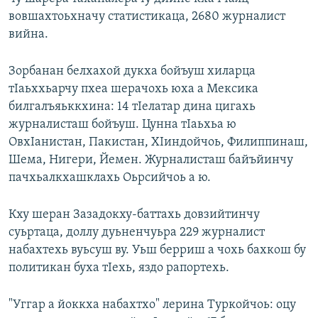
вовшахтоьхначу статистикаца, 2680 журналист
вийна.
Зорбанан белхахой дукха бойъуш хиларца
тIаьххьарчу пхеа шерачохь юха а Мексика
билгалъяьккхина: 14 тIелатар дина цигахь
журналисташ бойъуш. Цунна тIаьхьа ю
ОвхIанистан, Пакистан, ХIиндойчоь, Филиппинаш,
Шема, Нигери, Йемен. Журналисташ байъйинчу
пачхьалкхашклахь Оьрсийчоь а ю.
Кху шеран Зазадокху-баттахь довзийтинчу
суьртаца, доллу дуьненчуьра 229 журналист
набахтехь вуьсуш ву. Уьш берриш а чохь бахкош бу
политикан буха тIехь, яздо рапортехь.
"Уггар а йоккха набахтхо" лерина Туркойчоь: оцу