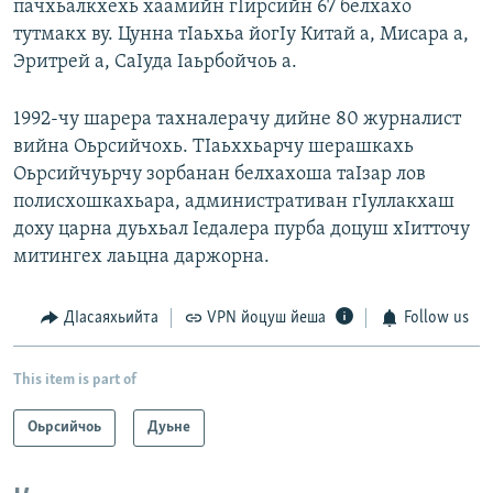
пачхьалкхехь хаамийн гIирсийн 67 белхахо
тутмакх ву. Цунна тIаьхьа йогIу Китай а, Мисара а,
Эритрей а, СаIуда Iаьрбойчоь а.
1992-чу шарера тахналерачу дийне 80 журналист
вийна Оьрсийчохь. ТIаьххьарчу шерашкахь
Оьрсийчуьрчу зорбанан белхахоша таIзар лов
полисхошкахьара, административан гIуллакхаш
доху царна дуьхьал Iедалера пурба доцуш хIитточу
митингех лаьцна даржорна.
ДIасаяхьийта
VPN йоцуш йеша
Follow us
This item is part of
Оьрсийчоь
Дуьне