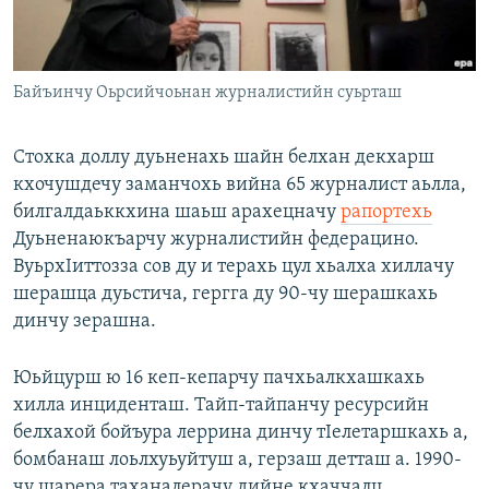
Маршо Радион ерриг сайташ
Байъинчу Оьрсийчоьнан журналистийн суьрташ
Стохка доллу дуьненахь шайн белхан декхарш
кхочушдечу заманчохь вийна 65 журналист аьлла,
билгалдаьккхина шаьш арахецначу
рапортехь
Дуьненаюкъарчу журналистийн федерацино.
ВуьрхIиттозза сов ду и терахь цул хьалха хиллачу
шерашца дуьстича, гергга ду 90-чу шерашкахь
динчу зерашна.
Юьйцурш ю 16 кеп-кепарчу пачхьалкхашкахь
хилла инциденташ. Тайп-тайпанчу ресурсийн
белхахой бойъура леррина динчу тIелетаршкахь а,
бомбанаш лоьлхуьуйтуш а, герзаш детташ а. 1990-
чу шарера таханалерачу дийне кхаччалц