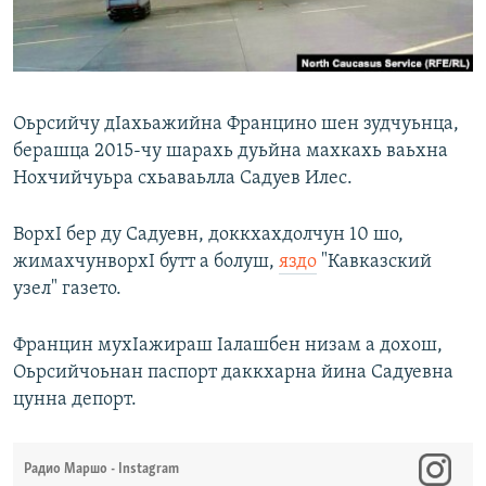
Маршо Радион ерриг сайташ
Оьрсийчу дIахьажийна Францино шен зудчуьнца,
берашца 2015-чу шарахь дуьйна махкахь ваьхна
Нохчийчуьра схьаваьлла Садуев Илес.
ВорхI бер ду Садуевн, доккхахдолчун 10 шо,
жимахчунворхI бутт а болуш,
яздо
"Кавказский
узел" газето.
Францин мухIажираш Iалашбен низам а дохош,
Оьрсийчоьнан паспорт даккхарна йина Садуевна
цунна депорт.
Радио Маршо - Instagram