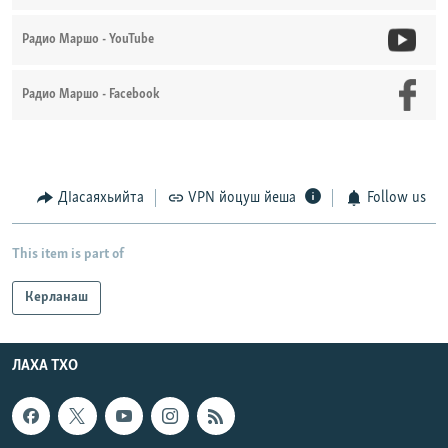
Радио Маршо - YouTube
Радио Маршо - Facebook
ДIасаяхьийта
VPN йоцуш йеша
Follow us
This item is part of
Керланаш
ЛАХА ТХО