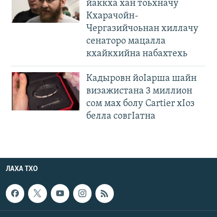
йаккха хан тоьхначу
Кхарачойн-
Чергазийчоьнан хиллачу
сенаторо мацалла
кхайкхийна набахтехь
Кадыровн йоIарша шайн
визажистана 3 миллион
сом мах болу Cartier хIоз
белла совгIатна
ЛАХА ТХО