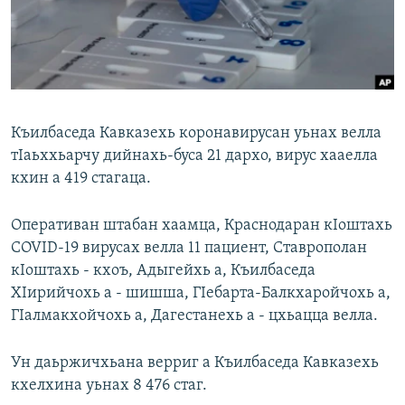
Маршо Радион ерриг сайташ
Къилбаседа Кавказехь коронавирусан уьнах велла
тIаьххьарчу дийнахь-буса 21 дархо, вирус хааелла
кхин а 419 стагаца.
Оперативан штабан хаамца, Краснодаран кIоштахь
COVID-19 вирусах велла 11 пациент, Ставрополан
кIоштахь - кхоъ, Адыгейхь а, Къилбаседа
ХIирийчохь а - шишша, ГIебарта-Балкхаройчохь а,
ГIалмакхойчохь а, Дагестанехь а - цхьацца велла.
Ун даьржичхьана верриг а Къилбаседа Кавказехь
кхелхина уьнах 8 476 стаг.