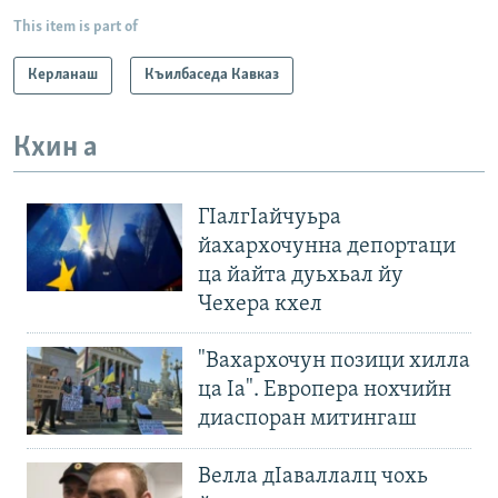
This item is part of
Керланаш
Къилбаседа Кавказ
Кхин а
ГIалгIайчуьра
йахархочунна депортаци
ца йайта дуьхьал йу
Чехера кхел
"Вахархочун позици хилла
ца Iа". Европера нохчийн
диаспоран митингаш
Велла дIаваллалц чохь