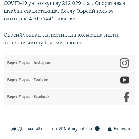
COVID-19 ун токхуш ву 242 029 стаг. Оперативан
штабан статистикаца, йоллу Оьрсийчохь ву
цамгарца 4 510 744* вахархо.
Оьрсийчоьнан статистикана юкъаэцна иштта
аннекци йинчу ГIирмера хьал а.
Радио Маршо - Instagram
Радио Маршо - YouTube
Радио Маршо - Facebook
ДIасаяхьийта
VPN йоцуш йеша
Follow us