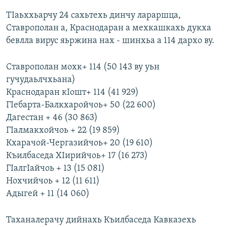
ТIаьххьарчу 24 сахьтехь динчу лараршца,
Ставрополан а, Краснодаран а мехкашкахь дукха
бевлла вирус яьржина нах - шинхьа а 114 дархо ву.
Ставрополан мохк+ 114 (50 143 ву уьн
гучудаьлчхьана)
Краснодаран кIошт+ 114 (41 929)
ГIебарта-Балкхаройчоь+ 50 (22 600)
Дагестан + 46 (30 863)
ГIалмакхойчоь + 22 (19 859)
Кхарачой-Чергазийчоь+ 20 (19 610)
Къилбаседа ХIирийчоь+ 17 (16 273)
ГIалгIайчоь + 13 (15 081)
Нохчийчоь + 12 (11 611)
Адыгей + 11 (14 060)
Таханалерачу дийнахь Къилбаседа Кавказехь