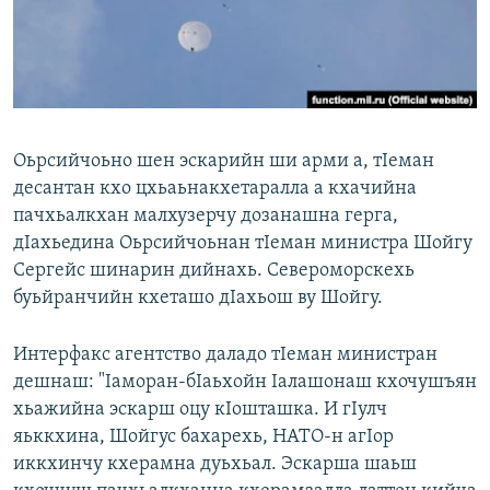
Маршо Радион ерриг сайташ
Оьрсийчоьно шен эскарийн ши арми а, тIеман
десантан кхо цхьаьнакхетаралла а кхачийна
пачхьалкхан малхузерчу дозанашна герга,
дIахьедина Оьрсийчоьнан тIеман министра Шойгу
Сергейс шинарин дийнахь. Североморскехь
буьйранчийн кхеташо дIахьош ву Шойгу.
Интерфакс агентство даладо тIеман министран
дешнаш: "Iаморан-бIаьхойн Iалашонаш кхочушъян
хьажийна эскарш оцу кIошташка. И гIулч
яьккхина, Шойгус бахарехь, НАТО-н агIор
иккхинчу кхерамна дуьхьал. Эскарша шаьш