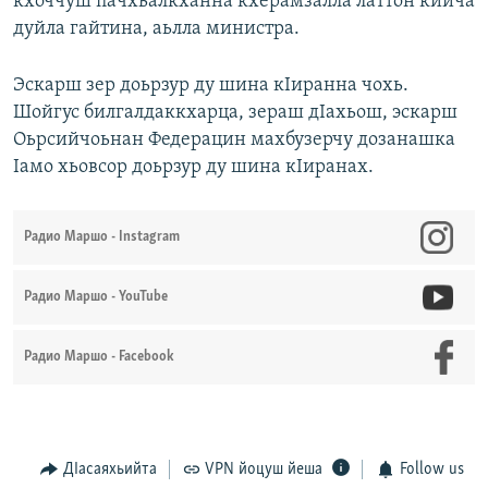
кхоччуш пачхьалкханна кхерамзалла латтон кийча
дуйла гайтина, аьлла министра.
Эскарш зер доьрзур ду шина кIиранна чохь.
Шойгус билгалдаккхарца, зераш дIахьош, эскарш
Оьрсийчоьнан Федерацин махбузерчу дозанашка
Iамо хьовсор доьрзур ду шина кIиранах.
Радио Маршо - Instagram
Радио Маршо - YouTube
Радио Маршо - Facebook
ДIасаяхьийта
VPN йоцуш йеша
Follow us