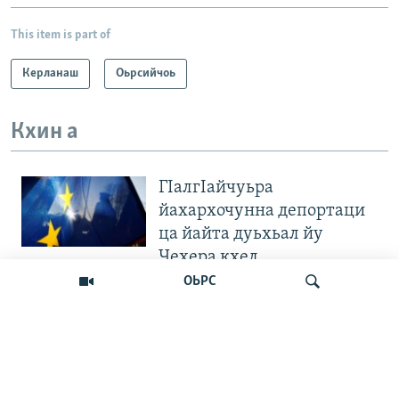
This item is part of
Керланаш
Оьрсийчоь
Кхин а
ГIалгIайчуьра
йахархочунна депортаци
ца йайта дуьхьал йу
Чехера кхел
ОЬРС
"Вахархочун позици хилла
ца Iа". Европера нохчийн
диаспоран митингаш
Лаха
Велла дIаваллалц чохь