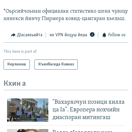
*Оьрсийчоьнан официалан статистико шена чулоцу
аннекси йинчу ГIирмера ковид-цамгаран хьелаш.
ДIасаяхьийта
VPN йоцуш йеша
Follow us
This item is part of
Керланаш
Къилбаседа Кавказ
Кхин а
"Вахархочун позици хилла
ца Iа". Европера нохчийн
диаспоран митингаш