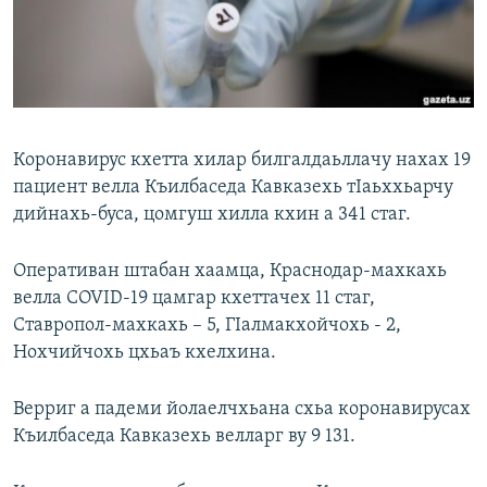
Маршо Радион ерриг сайташ
Коронавирус кхетта хилар билгалдаьллачу нахах 19
пациент велла Къилбаседа Кавказехь тIаьххьарчу
дийнахь-буса, цомгуш хилла кхин а 341 стаг.
Оперативан штабан хаамца, Краснодар-махкахь
велла COVID-19 цамгар кхеттачех 11 стаг,
Ставропол-махкахь – 5, ГIалмакхойчохь - 2,
Нохчийчохь цхьаъ кхелхина.
Верриг а падеми йолаелчхьана схьа коронавирусах
Къилбаседа Кавказехь велларг ву 9 131.