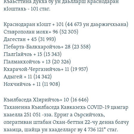
Къаьсттина дукха бу ун даьлларш Краснодаран
кIоштахь - 101 стаг.
Краснодаран кIошт + 101 (44 673 ун даьржичхьана)
Ставрополан мохк+ 96 (52 305)
Дагестан + 45 (31 993)
ГIебарта-Балкхаройчоь+ 28 (23 558)
ГIалгIайчоь + 15 (15 343)
ГIалмакхойчоь + 13 (20 326)
Кхарачой-Чергазийчоь+ 11 (19 957)
Адыгей + 11 (14 342)
Нохчийчоь + 11 (11 908)
Къилбаседа ХIирийчоь+ 10 (16 646)
Таханенна Къилбаседа Кавказехь COVID-19 цамгар
хааелла 251 051 -зза. Ерриг а Оьрсийчохь,
оперативан штабан Охан-беттан 22-чу денна болчу
хаамца, шайца ун хааделларг ву 4 736 121* стаг.