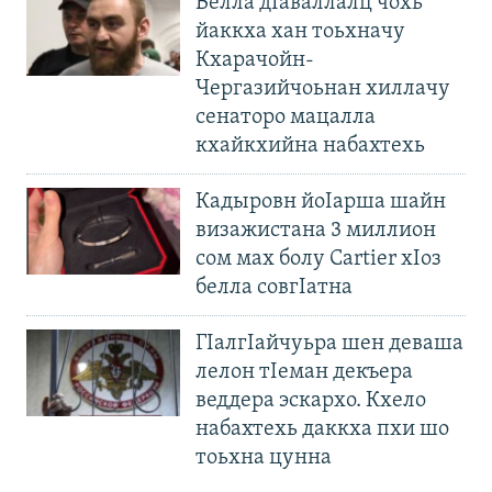
Велла дIаваллалц чохь
йаккха хан тоьхначу
Кхарачойн-
Чергазийчоьнан хиллачу
сенаторо мацалла
кхайкхийна набахтехь
Кадыровн йоIарша шайн
визажистана 3 миллион
сом мах болу Cartier хIоз
белла совгIатна
ГIалгIайчуьра шен деваша
лелон тIеман декъера
веддера эскархо. Кхело
набахтехь даккха пхи шо
тоьхна цунна