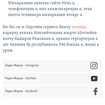
Юкъараллин палатан сайта тIехь а,
телефонехула а, sms-кхажтасарехула а, ткъа
иштта теллинера юкъараллан хетарг а.
Би-би-си-н Оьрсийн сервисо бинчу
хаамца
,
карарчу хенахь Нохчийчоьнна коьрте хIоттийна
волчу Кадыров Рамзанан а, цуьнан гергарчеран а
цIе тиллина бу республикехь 346 боккха а, жима а
урам.
Радио Маршо - Instagram
Радио Маршо - YouTube
Радио Маршо - Facebook