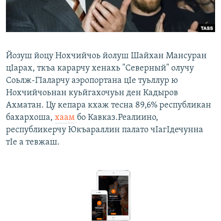
Маршо Радион ерриг сайташ
Йозуш йоцу Нохчийчоь йолуш Шайхан Мансуран
цIарах, ткъа карарчу хенахь "Северный" олучу
Соьлж-ГIаларчу аэропортана цIе туьллур ю
Нохчийчоьнан куьйгахочуьн ден Кадыров
Ахматан. Цу кепара кхаж тесна 89,6% республикан
бахархоша,
хаам
бо Кавказ.Реалиино,
республикерчу Юкъараллин палато чIагIдечунна
тIе а тевжаш.