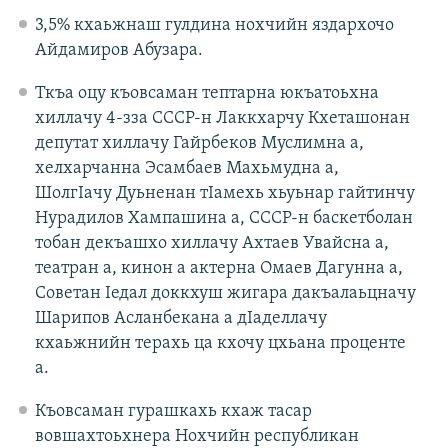
3,5% кхаьжнаш гулдина нохчийн яздархочо
Айдамиров Абузара.
Ткъа оцу къовсаман тептарна юкъатоьхна
хиллачу 4-зза СССР-н Лаккхарчу Кхеташонан
депутат хиллачу Гайрбеков Муслимна а,
хелхарчанна Эсамбаев Махьмудна а,
ШолгIачу Дуьненан тIамехь хьуьнар гайтинчу
Нурадилов Хампашина а, СССР-н баскетболан
тобан декъашхо хиллачу Ахтаев Увайсна а,
театран а, кинон а актерна Омаев Дагунна а,
Советан Iедал доккхуш жигара дакъалаьцначу
Шарипов Асланбекана а дIаделлачу
кхаьжнийн терахь ца кхочу цхьана проценте
а.
Къовсаман гурашкахь кхаж тасар
вовшахтоьхнера Нохчийн республикан