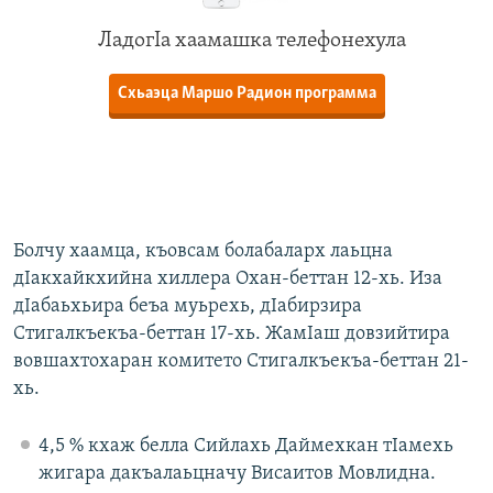
ЛадогIа хаамашка телефонехула
Схьаэца Маршо Радион программа
Болчу хаамца, къовсам болабаларх лаьцна
дIакхайкхийна хиллера Охан-беттан 12-хь. Иза
дIабаьхьира беъа муьрехь, дIабирзира
Стигалкъекъа-беттан 17-хь. ЖамIаш довзийтира
вовшахтохаран комитето Стигалкъекъа-беттан 21-
хь.
4,5 % кхаж белла Сийлахь Даймехкан тIамехь
жигара дакъалаьцначу Висаитов Мовлидна.