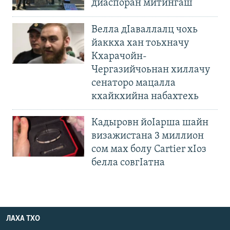
диаспоран митингаш
Велла дIаваллалц чохь
йаккха хан тоьхначу
Кхарачойн-
Чергазийчоьнан хиллачу
сенаторо мацалла
кхайкхийна набахтехь
Кадыровн йоIарша шайн
визажистана 3 миллион
сом мах болу Cartier хIоз
белла совгIатна
ЛАХА ТХО