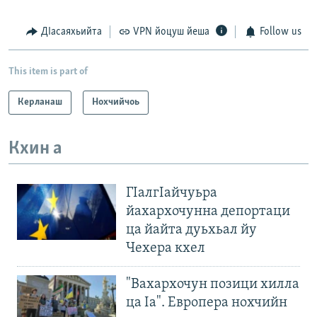
ДIасаяхьийта
VPN йоцуш йеша
Follow us
This item is part of
Керланаш
Нохчийчоь
Кхин а
ГIалгIайчуьра
йахархочунна депортаци
ца йайта дуьхьал йу
Чехера кхел
"Вахархочун позици хилла
ца Iа". Европера нохчийн