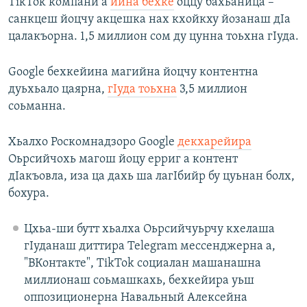
TikTok компани а
йина бехке
оццу бахьаница –
санкцеш йоцчу акцешка нах кхойкху йозанаш дIа
цалакъорна. 1,5 миллион сом ду цунна тоьхна гIуда.
Google бехкейина магийна йоцчу контентна
дуьхьало цаярна,
гIуда тоьхна
3,5 миллион
соьманна.
Хьалхо Роскомнадзоро Google
декхарейира
Оьрсийчохь магош йоцу ерриг а контент
дIакъовла, иза ца дахь ша лагIбийр бу цуьнан болх,
бохура.
Цхьа-ши бутт хьалха Оьрсийчуьрчу кхелаша
гIуданаш диттира Telegram мессенджерна а,
"ВКонтакте", TikTok социалан машанашна
миллионаш соьмашкахь, бехкейира уьш
оппозиционерна Навальный Алексейна