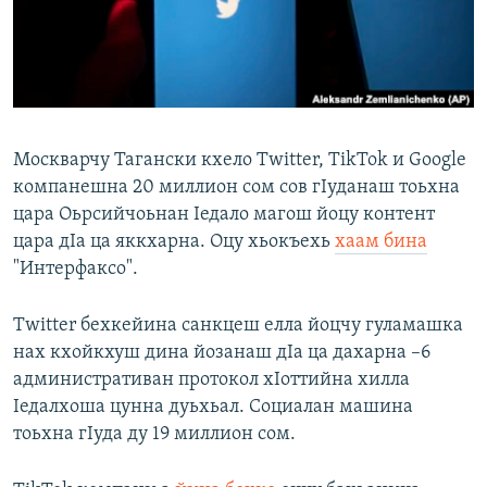
Маршо Радион ерриг сайташ
Москварчу Тагански кхело Twitter, TikTok и Google
компанешна 20 миллион сом сов гIуданаш тоьхна
цара Оьрсийчоьнан Iедало магош йоцу контент
цара дIа ца яккхарна. Оцу хьокъехь
хаам бина
"Интерфаксо".
Twitter бехкейина санкцеш елла йоцчу гуламашка
нах кхойкхуш дина йозанаш дIа ца дахарна –6
административан протокол хIоттийна хилла
Iедалхоша цунна дуьхьал. Социалан машина
тоьхна гIуда ду 19 миллион сом.