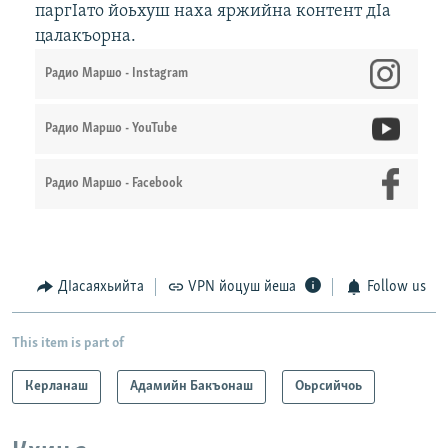
паргIато йоьхуш наха яржийна контент дIа
цалакъорна.
Радио Маршо - Instagram
Радио Маршо - YouTube
Радио Маршо - Facebook
ДIасаяхьийта
VPN йоцуш йеша
Follow us
This item is part of
Керланаш
Адамийн Бакъонаш
Оьрсийчоь