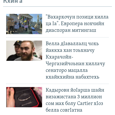
Кхин а
"Вахархочун позици хилла
ца Iа". Европера нохчийн
диаспоран митингаш
Велла дIаваллалц чохь
йаккха хан тоьхначу
Кхарачойн-
Чергазийчоьнан хиллачу
сенаторо мацалла
кхайкхийна набахтехь
Кадыровн йоIарша шайн
визажистана 3 миллион
сом мах болу Cartier хIоз
белла совгIатна