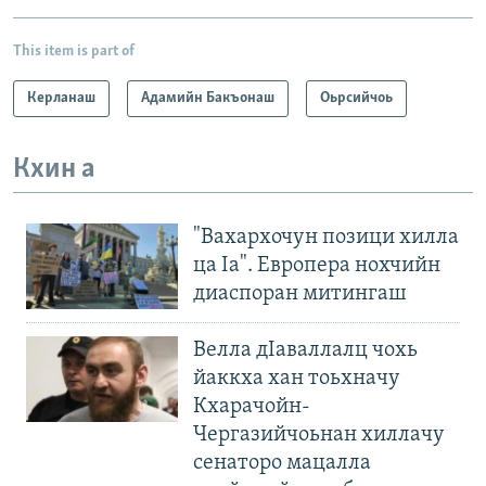
This item is part of
Керланаш
Адамийн Бакъонаш
Оьрсийчоь
Кхин а
"Вахархочун позици хилла
ца Iа". Европера нохчийн
диаспоран митингаш
Велла дIаваллалц чохь
йаккха хан тоьхначу
Кхарачойн-
Чергазийчоьнан хиллачу
сенаторо мацалла