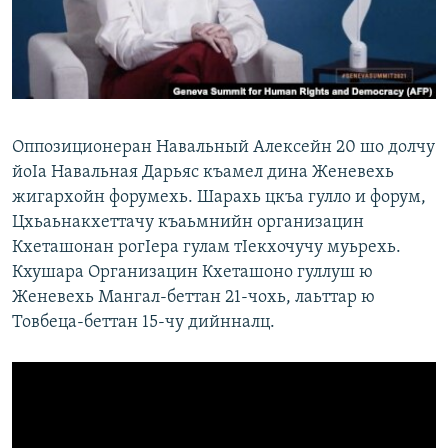
Маршо Радион ерриг сайташ
Оппозиционеран Навальный Алексейн 20 шо долчу
йоIа Навальная Дарьяс къамел дина Женевехь
жигархойн форумехь. Шарахь цкъа гулло и форум,
Цхьаьнакхеттачу къаьмнийн организацин
Кхеташонан рогIера гулам тIекхочучу муьрехь.
Кхушара Организацин Кхеташоно гуллуш ю
Женевехь Мангал-беттан 21-чохь, лаьттар ю
Товбеца-беттан 15-чу дийнналц.