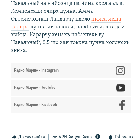
Навальныйна нийсонца ца йина кхел аьлла.
Компенсаци елира цунна. Амма
Оьрсийчоьнан Лакхарчу кхело
нийса йина
лерира
цунна йина кхел, ца хIоьттира сацам
хийца. Карарчу хенахь набахтехь ву
Навальный, 3,5 шо хан тоьхна цунна колонехь
яккха.
Радио Маршо - Instagram
Радио Маршо - YouTube
Радио Маршо - Facebook
ДIасаяхьийта
VPN йоцуш йеша
Follow us