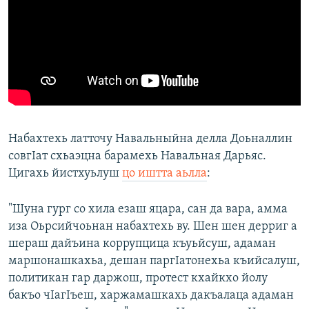
Набахтехь латточу Навальныйна делла Доьналлин
совгIат схьаэцна барамехь Навальная Дарьяс.
Цигахь йистхуьлуш
цо иштта аьлла
:
"Шуна гург со хила езаш яцара, сан да вара, амма
иза Оьрсийчоьнан набахтехь ву. Шен шен дерриг а
шераш дайъина коррупцица къуьйсуш, адаман
маршонашкахьа, дешан паргIатонехьа къийсалуш,
политикан гар даржош, протест кхайкхо йолу
бакъо чIагIъеш, харжамашкахь дакъалаца адаман