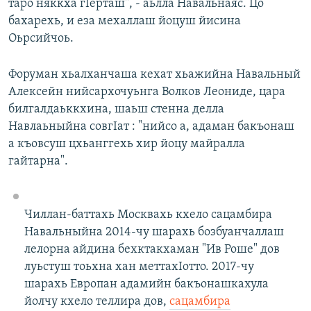
таро няккха гIерташ", - аьлла Навальнаяс. Цо
бахарехь, и еза мехаллаш йоцуш йисина
Оьрсийчоь.
Форуман хьалханчаша кехат хьажийна Навальный
Алексейн нийсархочуьнга Волков Леониде, цара
билгалдаьккхина, шаьш стенна делла
Навлаьныйна совгIат : "нийсо а, адаман бакъонаш
а къовсуш цхьанггехь хир йоцу майралла
гайтарна".
Чиллан-баттахь Москвахь кхело сацамбира
Навальныйна 2014-чу шарахь бозбуанчаллаш
лелорна айдина бехктакхаман "Ив Роше" дов
луьстуш тоьхна хан меттахIотто. 2017-чу
шарахь Европан адамийн бакъонашкахула
йолчу кхело теллира дов,
сацамбира