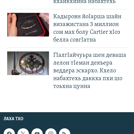
кхайкхийна набахтехь
Кадыровн йоIарша шайн
визажистана 3 миллион
сом мах болу Cartier хIоз
белла совгIатна
ГIалгIайчуьра шен деваша
лелон тIеман декъера
веддера эскархо. Кхело
набахтехь даккха пхи шо
тоьхна цунна
ЛАХА ТХО