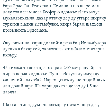
Дукха хенахь дуьйна ши хIорд вовошахбоза лаам
бара ЭрдогIан Реджепан. Кеманаш шо шаре мел
долу сов алсам лела Босфор-хидоькъе гIеххьачул
мукъаяьккхича, дахар аттачу дер ду уггаре ширачу
туркойн гIалин Истамбулан, элира барам дIахьош
президента ЭрдогIана.
Оцу юкъанна, харш диллийта реза бац Истамбулера
дуккха а бахархой, экологаш - жил-Iалам талхарна
кхоьру.
45 километр деха а, лаххара а 240 метр шуьйра а
хир ю керла хидоькъе. Цунна тIехула дуьллур ду
машенийн ялх тIай. Царех цхьаъ ду шоьтадийнахь
дан долийнарг. Ша харш даккха долор ду 1,5 шо
даьлча.
Шакъаьстина, дуьненаюкъарчу низамашца дозу