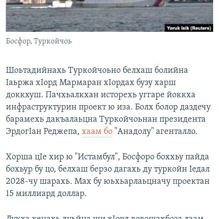
Маршо Радион ерриг сайташ
Босфор, Туркойчоь
Шоьтадийнахь Туркойчоьно белхаш болийна
Iаьржа хIорд Мармаран хIордах бузу харш
доккхуш. Пачхьалкхан исторехь уггаре йоккха
инфраструктурин проект ю иза. Болх болор даздечу
барамехь дакъалаьцна Туркойчоьнан президента
ЭрдогIан Реджепа,
хаам бо
"Анадолу" агенталло.
Хорша цIе хир ю "Истамбул", Босфоро боххьу пайда
бохьур бу цо, белхаш берзо дагахь ду туркойн Iедал
2028-чу шарахь. Мах бу юьхьарлаьцначу проектан
15 миллиард доллар.