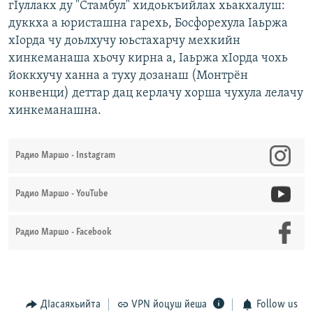
гIуллакх ду "Стамбул" хидоькъийлах хьакхалуш:
дуккха а юристашна гарехь, Босфорехула Iаьржа
хIорда чу доьлхучу юьстахарчу мехкийн
хинкеманаша хьочу кирна а, Iаьржа хIорда чохь
йоккхучу ханна а туху дозанаш (Монтрён
конвенци) деттар дац керлачу хорша чухула лелачу
хинкеманашна.
Радио Маршо - Instagram
Радио Маршо - YouTube
Радио Маршо - Facebook
ДIасаяхьийта
VPN йоцуш йеша
Follow us