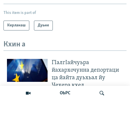
This item is part of
Керланаш
Дуьне
Кхин а
ГIалгIайчуьра
йахархочунна депортаци
ца йайта дуьхьал йу
Чехера кхел
ОЬРС
"Вахархочун позици хилла
ца Iа". Европера нохчийн
диаспоран митингаш
Лаха