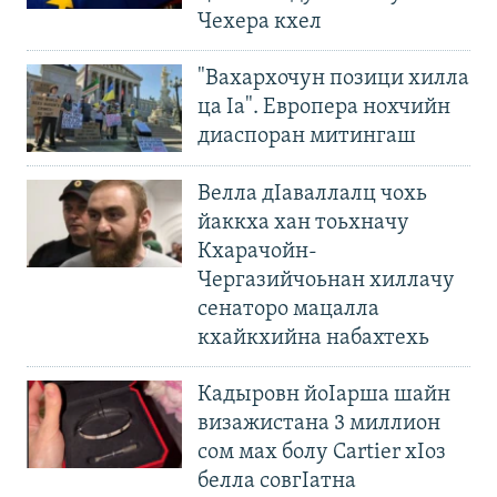
Чехера кхел
"Вахархочун позици хилла
ца Iа". Европера нохчийн
диаспоран митингаш
Велла дIаваллалц чохь
йаккха хан тоьхначу
Кхарачойн-
Чергазийчоьнан хиллачу
сенаторо мацалла
кхайкхийна набахтехь
Кадыровн йоIарша шайн
визажистана 3 миллион
сом мах болу Cartier хIоз
белла совгIатна