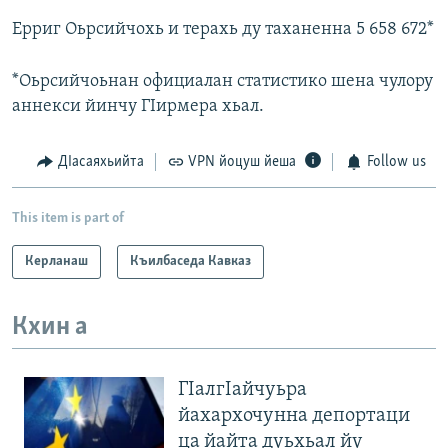
Ерриг Оьрсийчохь и терахь ду таханенна 5 658 672*
*Оьрсийчоьнан официалан статистико шена чулору
аннекси йинчу ГIирмера хьал.
ДIасаяхьийта
VPN йоцуш йеша
Follow us
This item is part of
Керланаш
Къилбаседа Кавказ
Кхин а
ГIалгIайчуьра
йахархочунна депортаци
ца йайта дуьхьал йу