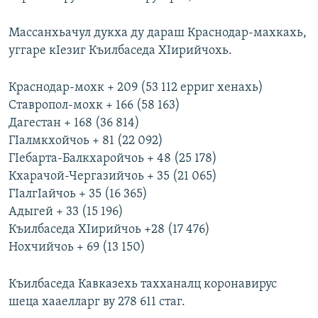
Массанхьачул дукха ду дараш Краснодар-махкахь,
уггаре кIезиг Къилбаседа ХIирийчохь.
Краснодар-мохк + 209 (53 112 ерриг хенахь)
Ставропол-мохк + 166 (58 163)
Дагестан + 168 (36 814)
ГIалмкхойчоь + 81 (22 092)
ГIебарта-Балкхаройчоь + 48 (25 178)
Кхарачой-Чергазийчоь + 35 (21 065)
ГIалгIайчоь + 35 (16 365)
Адыгей + 33 (15 196)
Къилбаседа ХIирийчоь +28 (17 476)
Нохчийчоь + 69 (13 150)
Къилбаседа Кавказехь тахханалц коронавирус
шеца хааелларг ву 278 611 стаг.