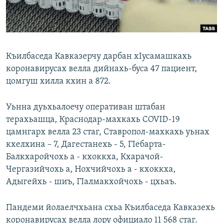
Маршо Радион ерриг сайташ
Къилбаседа Кавказерчу дарбан хIусамашкахь
коронавирусах велла дийнахь-буса 47 пациент,
цомгуш хилла кхин а 872.
Уьнна дуьхьалоечу оперативан штабан
терахьашца, Краснодар-махкахь COVID-19
цамнгарх велла 23 стаг, Ставропол-махкахь уьнах
кхелхина – 7, Дагестанехь - 5, ГIебарта-
Балкхаройчохь а - кхоккха, Кхарачой-
Чергазийчохь а, Нохчийчохь а - кхоккха,
Адыгейхь - шиъ, ГIалмакхойчохь - цхьаъ.
Пандеми йолаелчхьана схьа Къилбаседа Кавказехь
коронавирусах велла лору официало 11 568 стаг.