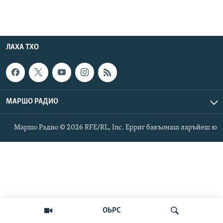
ЛАХА ТХО
МАРШО РАДИО
Маршо Радио © 2026 RFE/RL, Inc. Ерриг бакъонаш ларъйеш ю
ОЬРС