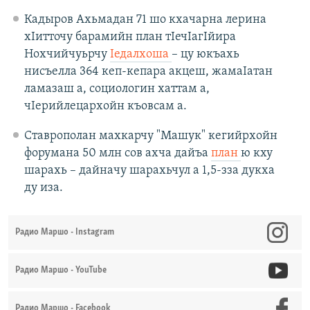
Кадыров Ахьмадан 71 шо кхачарна лерина
хIитточу барамийн план тIечIагIйира
Нохчийчуьрчу
Iедалхоша
– цу юкъахь
нисъелла 364 кеп-кепара акцеш, жамаIатан
ламазаш а, социологин хаттам а,
чIерийлецархойн къовсам а.
Ставрополан махкарчу "Машук" кегийрхойн
форумана 50 млн сов ахча дайъа
план
ю кху
шарахь – дайначу шарахьчул а 1,5-зза дукха
ду иза.
Радио Маршо - Instagram
Радио Маршо - YouTube
Радио Маршо - Facebook