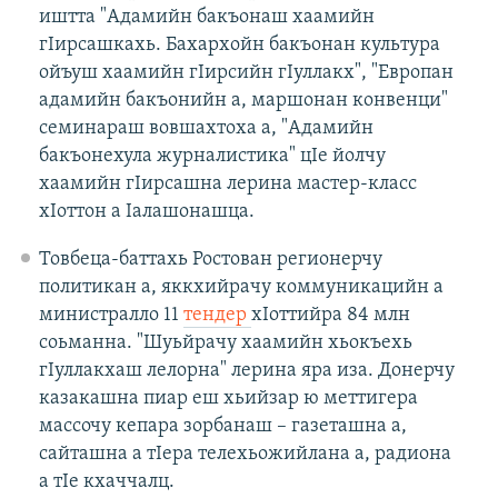
иштта "Адамийн бакъонаш хаамийн
гIирсашкахь. Бахархойн бакъонан культура
ойъуш хаамийн гIирсийн гIуллакх", "Европан
адамийн бакъонийн а, маршонан конвенци"
семинараш вовшахтоха а, "Адамийн
бакъонехула журналистика" цIе йолчу
хаамийн гIирсашна лерина мастер-класс
хIоттон а Iалашонашца.
Товбеца-баттахь Ростован регионерчу
политикан а, яккхийрачу коммуникацийн а
министралло 11
тендер
хIоттийра 84 млн
соьманна. "Шуьйрачу хаамийн хьокъехь
гIуллакхаш лелорна" лерина яра иза. Донерчу
казакашна пиар еш хьийзар ю меттигера
массочу кепара зорбанаш – газеташна а,
сайташна а тIера телехьожийлана а, радиона
а тIе кхаччалц.