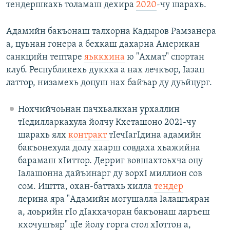
тендершкахь толамаш дехира
2020
-чу шарахь.
Адамийн бакъонаш талхорна Кадыров Рамзанера
а, цуьнан гонера а бехкаш дахарна Американ
санкцийн тептаре
яьккхина
ю "Ахмат" спортан
клуб. Республикехь дуккха а нах лечкъор, Iазап
латтор, низамехь доцуш нах байъар ду дуьйцург.
Нохчийчоьнан пачхьалкхан урхаллин
тIедилларкахула йолчу Кхеташоно 2021-чу
шарахь ялх
контракт
тIечIагIдина адамийн
бакъонехула долу хаарш совдаха хьажийна
барамаш хIиттор. Дерриг вовшахтоьхча оцу
Iалашонна дайъинарг ду ворхI миллион сов
сом. Иштта, охан-баттахь хилла
тендер
лерина яра "Адамийн могушалла Iалашъяран
а, лоьрийн гIо дIакхачоран бакъонаш ларъеш
кхочушъяр" цIе йолу горга стол хIоттон а,