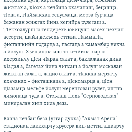
кхерзина дуга, картолаца цIен-чIара, бежанан
жижгах а, хIоэх а кечбина кхачанаш, бецашца,
тIоца а, гIаймакхан эспусмаца, мерза бурчаца
бежанан жижгах йина кегийра рулеташ а.
ТIекхоллурш ю тендерехь юьйцуш: масех нехчан
ассорти, шайн декъехь еттина гIаммагIа,
фисташкийн подарца а, пастаца а камамбер нехча
а йолуш. Хьешашна иштта кечйина хир ю
кхерзинчу цIен чIаран салат а, баклажанах дина
кIадал а, багетах йина чипсаш а йолуш москалан
жижган салат а, лацио салат а, тIаккха мерзачу
кхачанах – фисташкаца а, цIекомарца а, цIен
цIазамца мельфе йолуш меренгован рулет, иштта
лимонаца чуда а. Стоьлаш тIехь "Серноводская"
минералан хиш хила деза.
Кхача кечбан беза (уггар дукха) "Ахмат Арена"
стадионан лаккхарчу ярусера вип-меттигашкарчу