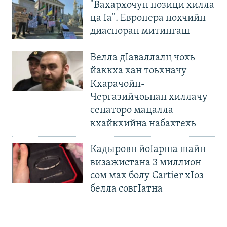
"Вахархочун позици хилла
ца Iа". Европера нохчийн
диаспоран митингаш
Велла дIаваллалц чохь
йаккха хан тоьхначу
Кхарачойн-
Чергазийчоьнан хиллачу
сенаторо мацалла
кхайкхийна набахтехь
Кадыровн йоIарша шайн
визажистана 3 миллион
сом мах болу Cartier хIоз
белла совгIатна