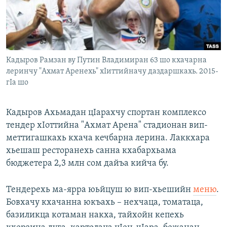
Маршо Радион ерриг сайташ
Кадыров Рамзан ву Путин Владимиран 63 шо кхачарна
леринчу "Ахмат Аренехь" хIиттийначу даздаршкахь. 2015-
гIа шо
Кадыров Ахьмадан цIарахчу спортан комплексо
тендер хIоттийна "Ахмат Арена" стадионан вип-
меттигашкахь кхача кечбарна лерина. Лаккхара
хьешаш ресторанехь санна кхабархьама
бюджетера 2,3 млн сом дайъа кийча бу.
Тендерехь ма-ярра юьйцуш ю вип-хьешийн
меню
.
Бовхачу кхачанна юкъахь – нехчаца, томатаца,
базиликца котаман накха, тайхойн кепехь