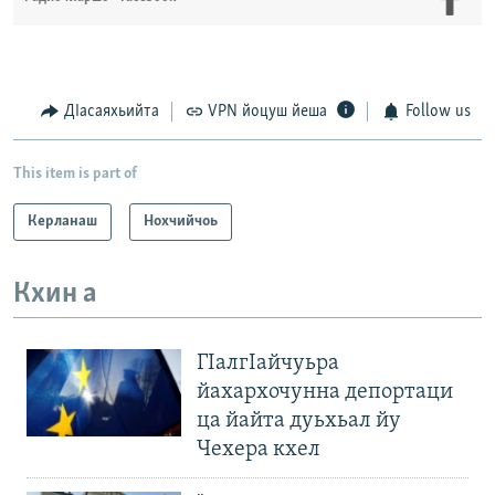
ДIасаяхьийта
VPN йоцуш йеша
Follow us
This item is part of
Керланаш
Нохчийчоь
Кхин а
ГIалгIайчуьра
йахархочунна депортаци
ца йайта дуьхьал йу
Чехера кхел