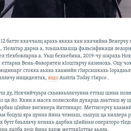
 12 батте кхаччалц арахь яккха хан кхачийна Венерчу 
, тIелатар дарна а, тоьшаллашца фальсификаци лелорн
ел тIехбовларна а. Уьш бехкебина, 2019-чу шарахь Но
 еттарна Вена-Фаворитен кIоштарчу казинохь. Оцу чо
яздинарг стохка аьхка хаамийн гIирсашкахь Iорадаьл
иллачу инцидентах,
яздо
Austria Today гIирсо .
гуш ду, Нохчийчуьра схьаваьллачунна етташ шина поли
о ца йо. Кхин а масех полисхойн духарца лаьтташ ву ц
Дарбан цIийне вигинера йиттинарг. Меттигерчу хаами
дам боцуш яра цунна йина чевнаш, оьшуш ца хиллера 
ех бутт баьллачу хенахь дарбан цIийнан операторо тIе
нна дарба деш йина харж меттахIоттае аьлла.