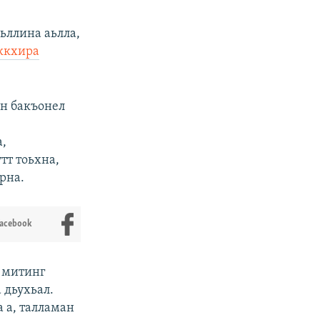
ьллина аьлла,
ккхира
йн бакъонел
а,
тт тоьхна,
рна.
Facebook
а митинг
 дьухьал.
 а, талламан