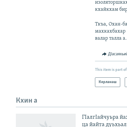
изоляторшкахь
кхайкхам бир
Ткъа, Охан-ба
махкахбахар с
валар талла а.
ДIасаяхьи
This item is part of
Керланаш
Кхин а
Оьрсийн маттахь
ГIалгIайчуьра й
ЛАХА ТХО
ца йайта дуьхьал