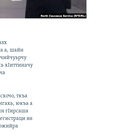
ялх
а а, шайн
хчийчуьрчу
хь хIиттиначу
ча
схочо, ткъа
игахь, юкъа а
йн гIирсаша
регистраци ян
дожийра