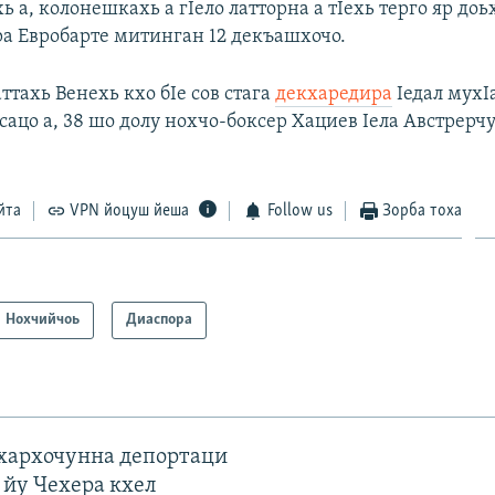
 а, колонешкахь а гIело латторна а тIехь терго яр доь
а Евробарте митинган 12 декъашхочо.
ттахь Венехь кхо бIе сов стага
декхаредира
Iедал мух
ацо а, 38 шо долу нохчо-боксер Хациев Iела Австрерч
йта
VPN йоцуш йеша
Follow us
Зорба тоха
Нохчийчоь
Диаспора
ахархочунна депортаци
 йу Чехера кхел