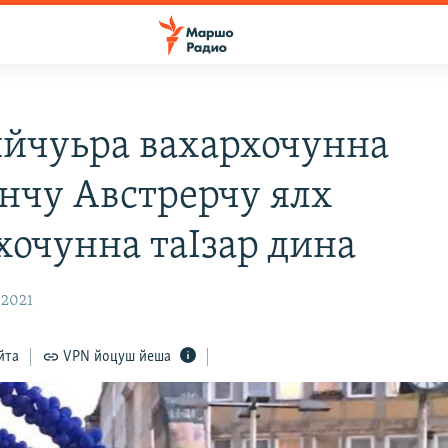
йчуьра вахархочунна
нчу Австрерчу ялх
хочунна таIзар дина
 2021
йта
VPN йоцуш йеша