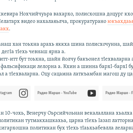
кевира Нохчийчуьра вахархо, полисхошна доцург кхо
Iелатарх видео нахалаяьлча, прокуратурано
юкъахдаь
лакх
.
еттанаш хан тоьхна арахь яккха шина полисхочунна, ша
, дегIа тIехь чевнаш ярна а.
тт-итт бут тоьхна, шайн йолчу бакъонел тIехваларна 
фальсификаци лелорна а. Кхин а шинна бархI-бархI бу
л а тIехваларна. Оцу сацамна латкъамбан магош ду ца
stagram
Радио Маршо - YouTube
Радио Маршо - 
ан 10-чохь, Венерчу Оьрсийчоьнан векалаллана хьалх
политикан тутмакхашкахьа, царна тIехь Iазап латторна
игархошна политикан бух тIехь тIаьхьабевлла леларна