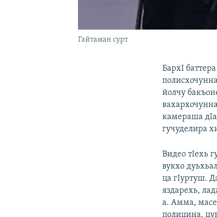
Гайтаман сурт
БархI баттера
полисхочунна
йолчу бакъон
вахархочунна
камераша дIа
гучуделира х
Видео тIехь 
вукхо дуьхьал
ца гIуртуш. 
яздарехь, ла
а. Амма, мас
полицина, цу