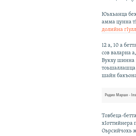
Юьхьанца бех
амма цунна т
долийна гIул
12 а, 10 а б
сов валарна а
Вукху шинна и
тоьшаллашца 
шайн бакъона
Радио Маршо - In
Товбеца-бетт
хIоттийнера 
Оьрсийчохь ж