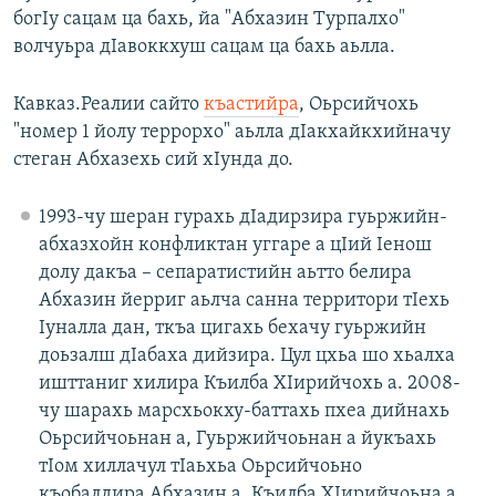
богIу сацам ца бахь, йа "Абхазин Турпалхо"
волчуьра дIавоккхуш сацам ца бахь аьлла.
Кавказ.Реалии сайто
къастийра
, Оьрсийчохь
"номер 1 йолу террорхо" аьлла дIакхайкхийначу
стеган Абхазехь сий хIунда до.
1993-чу шеран гурахь дӀадирзира гуьржийн-
абхазхойн конфликтан уггаре а цӀий Ӏенош
долу дакъа – сепаратистийн аьтто белира
Абхазин йерриг аьлча санна территори тӀехь
Ӏуналла дан, ткъа цигахь бехачу гуьржийн
доьзалш дӀабаха дийзира. Цул цхьа шо хьалха
ишттаниг хилира Къилба ХӀирийчохь а. 2008-
чу шарахь марсхьокху-баттахь пхеа дийнахь
Оьрсийчоьнан а, Гуьржийчоьнан а йукъахь
тӀом хиллачул тӀаьхьа Оьрсийчоьно
къобалдира Абхазин а, Къилба ХӀирийчоьна а