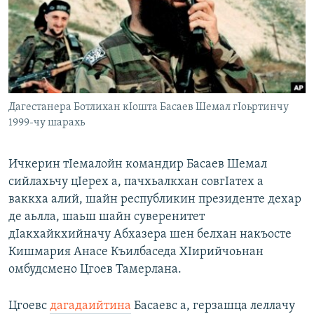
Маршо Радион ерриг сайташ
Дагестанера Ботлихан кIошта Басаев Шемал гIоьртинчу
1999-чу шарахь
Ичкерин тIемалойн командир Басаев Шемал
сийлахьчу цIерех а, пачхьалкхан совгIатех а
ваккха алий, шайн республикин президенте дехар
де аьлла, шаьш шайн суверенитет
дIакхайкхийначу Абхазера шен белхан накъосте
Кишмария Анасе Къилбаседа ХIирийчоьнан
омбудсмено Цгоев Тамерлана.
Цгоевс
дагадаийтина
Басаевс а, герзашца леллачу