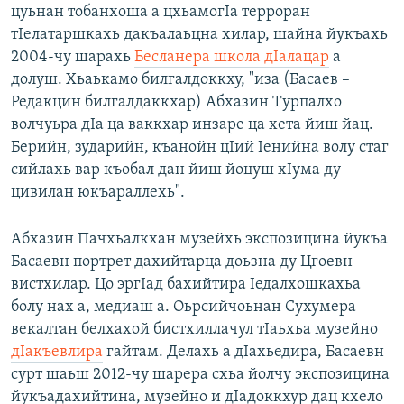
цуьнан тобанхоша а цхьамогӀа терроран
тӀелатаршкахь дакъалаьцна хилар, шайна йукъахь
2004-чу шарахь
Бесланера школа дIалацар
а
долуш. Хьаькамо билгалдоккху, "иза (Басаев –
Редакцин билгалдаккхар) Абхазин Турпалхо
волчуьра дIа ца ваккхар инзаре ца хета йиш йац.
Берийн, зударийн, къанойн цӀий Ӏенийна волу стаг
сийлахь вар къобал дан йиш йоцуш хӀума ду
цивилан юкъараллехь".
Абхазин Пачхьалкхан музейхь экспозицина йукъа
Басаевн портрет дахийтарца доьзна ду Цгоевн
вистхилар. Цо эргIад бахийтира Iедалхошкахьа
болу нах а, медиаш а. Оьрсийчоьнан Сухумера
векалтан белхахой бистхиллачул тIаьхьа музейно
дIакъевлира
гайтам. Делахь а дIахьедира, Басаевн
сурт шаьш 2012-чу шарера схьа йолчу экспозицина
йукъадахийтина, музейно и дIадоккхур дац кхело