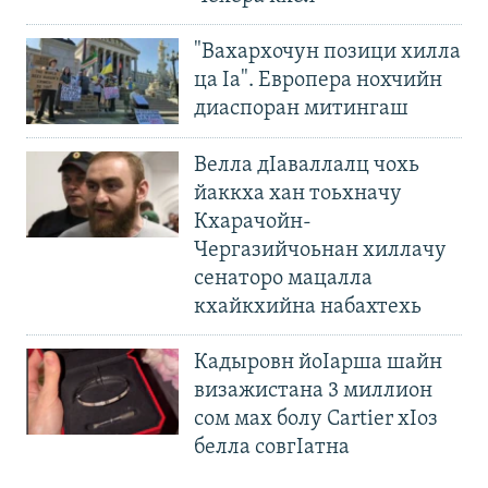
"Вахархочун позици хилла
ца Iа". Европера нохчийн
диаспоран митингаш
Велла дIаваллалц чохь
йаккха хан тоьхначу
Кхарачойн-
Чергазийчоьнан хиллачу
сенаторо мацалла
кхайкхийна набахтехь
Кадыровн йоIарша шайн
визажистана 3 миллион
сом мах болу Cartier хIоз
белла совгIатна