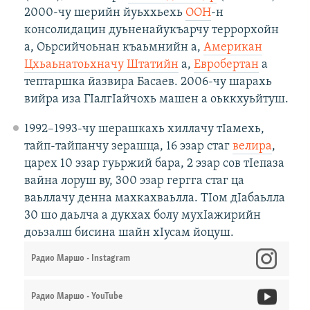
2000-чу шерийн йуьххьехь
ООН
-н
консолидацин дуьненайукъарчу террорхойн
а, Оьрсийчоьнан къаьмнийн а,
Американ
Цхьаьнатоьхначу Штатийн
а,
Евробертан
а
тептаршка йазвира Басаев. 2006-чу шарахь
вийра иза ГIалгIайчохь машен а оьккхуьйтуш.
1992–1993-чу шерашкахь хиллачу тӀамехь,
тайп-тайпанчу зерашца, 16 эзар стаг
велира
,
царех 10 эзар гуьржий бара, 2 эзар сов тӀепаза
вайна лоруш ву, 300 эзар гергга стаг ца
ваьллачу денна махкахваьлла. ТӀом дӀабаьлла
30 шо даьлча а дукхах болу мухӀажирийн
доьзалш бисина шайн хӀусам йоцуш.
Радио Маршо - Instagram
Радио Маршо - YouTube