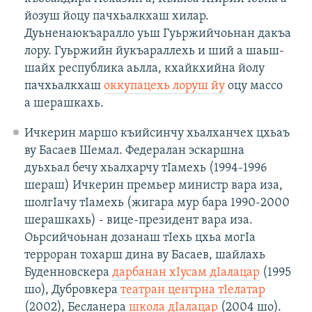
йозуш йоцу пачхьалкхаш хилар.
Дуьненаюкъаралло уьш Гуьржийчоьнан дакъа
лору. Гуьржийн йукъараллехь и ший а шаьш-
шайх республика аьлла, кхайкхийна йолу
пачхьалкхаш
оккупацехь лоруш йу
оцу массо
а шерашкахь.
Ичкерин маршо къийсинчу хьалханчех цхьаъ
ву Басаев Шемал. Федералан эскаршна
дуьхьал бечу хьалхарчу тIамехь (1994-1996
шераш) Ичкерин премьер министр вара иза,
шолгIачу тIамехь (жигара мур бара 1990-2000
шерашкахь) - вице-президент вара иза.
Оьрсийчоьнан дозанаш тIехь цхьа могIа
терроран тохарш дина ву Басаев, шайлахь
Буденновскера
дарбанан хIусам дIалацар
(1995
шо), Дубровкера
театран центрна тIелатар
(2002), Бесланера
школа дIалацар
(2004 шо).