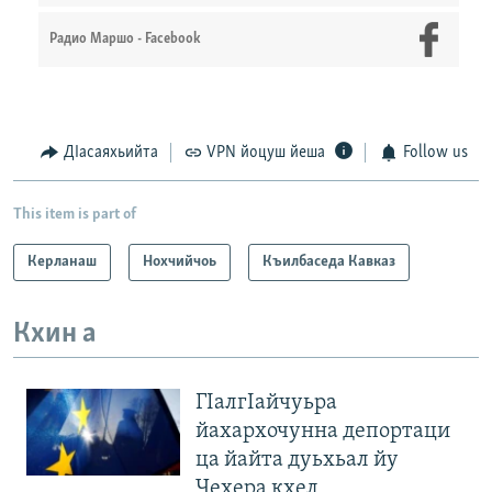
Радио Маршо - Facebook
ДIасаяхьийта
VPN йоцуш йеша
Follow us
This item is part of
Керланаш
Нохчийчоь
Къилбаседа Кавказ
Кхин а
ГIалгIайчуьра
йахархочунна депортаци
ца йайта дуьхьал йу
Чехера кхел