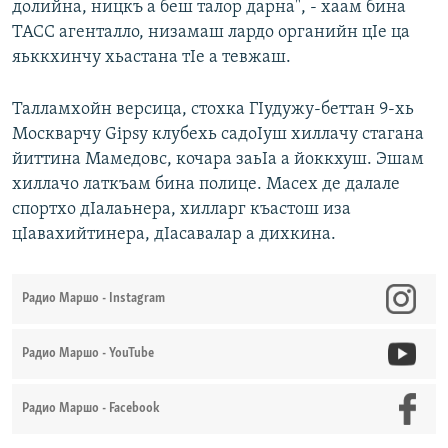
долийна, ницкъ а беш талор дарна", - хаам бина
ТАСС агенталло, низамаш лардо органийн цIе ца
яьккхинчу хьастана тIе а тевжаш.
Талламхойн версица, стохка ГIудужу-беттан 9-хь
Москварчу Gipsy клубехь садоIуш хиллачу стагана
йиттина Мамедовс, кочара заьIа а йоккхуш. Эшам
хиллачо латкъам бина полице. Масех де далале
спортхо дIалаьнера, хилларг къастош иза
цIавахийтинера, дIасавалар а дихкина.
Радио Маршо - Instagram
Радио Маршо - YouTube
Радио Маршо - Facebook