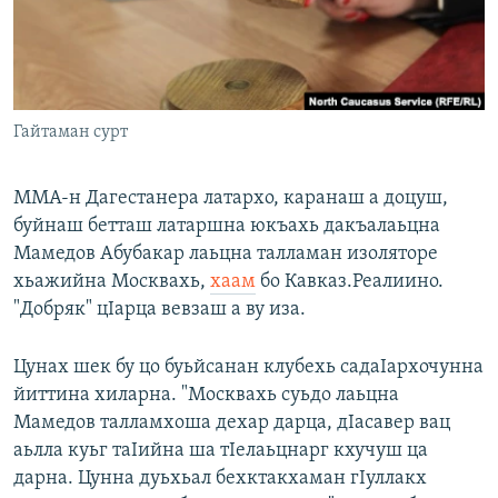
Маршо Радион ерриг сайташ
Гайтаман сурт
ММА-н Дагестанера латархо, каранаш а доцуш,
буйнаш бетташ латаршна юкъахь дакъалаьцна
Мамедов Абубакар лаьцна талламан изоляторе
хьажийна Москвахь,
хаам
бо Кавказ.Реалиино.
"Добряк" цIарца вевзаш а ву иза.
Цунах шек бу цо буьйсанан клубехь садаIархочунна
йиттина хиларна. "Москвахь суьдо лаьцна
Мамедов талламхоша дехар дарца, дIасавер вац
аьлла куьг таIийна ша тIелаьцнарг кхучуш ца
дарна. Цунна дуьхьал бехктакхаман гIуллакх