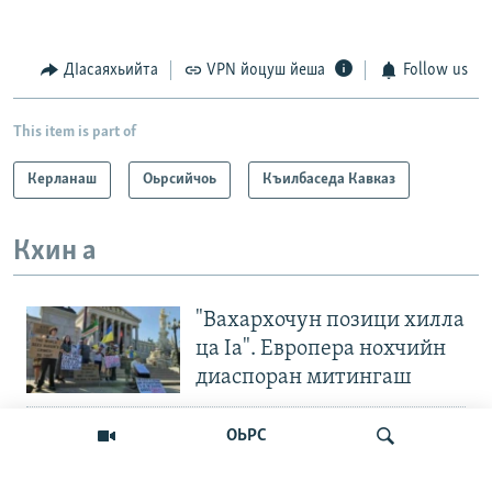
ДIасаяхьийта
VPN йоцуш йеша
Follow us
This item is part of
Керланаш
Оьрсийчоь
Къилбаседа Кавказ
Кхин а
"Вахархочун позици хилла
ца Iа". Европера нохчийн
диаспоран митингаш
Велла дIаваллалц чохь
ОЬРС
йаккха хан тоьхначу