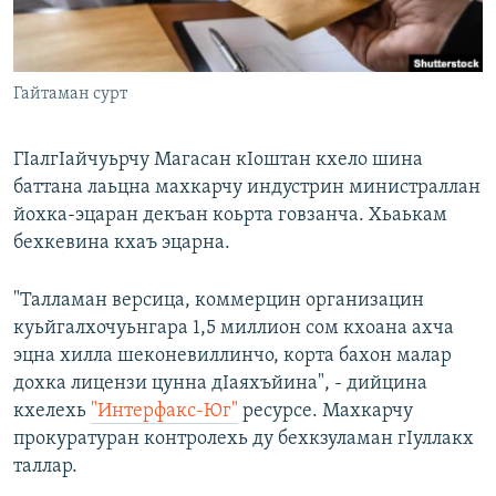
Маршо Радион ерриг сайташ
Гайтаман сурт
ГIалгIайчуьрчу Магасан кIоштан кхело шина
баттана лаьцна махкарчу индустрин министраллан
йохка-эцаран декъан коьрта говзанча. Хьаькам
бехкевина кхаъ эцарна.
"Талламан версица, коммерцин организацин
куьйгалхочуьнгара 1,5 миллион сом кхоана ахча
эцна хилла шеконевиллинчо, корта бахон малар
дохка лицензи цунна дIаяхъйина", - дийцина
кхелехь
"Интерфакс-Юг"
ресурсе. Махкарчу
прокуратуран контролехь ду бехкзуламан гIуллакх
таллар.