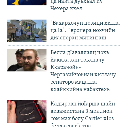
ца йайта дуьхьал йу
Чехера кхел
"Вахархочун позици хилла
ца Iа". Европера нохчийн
диаспоран митингаш
Велла дIаваллалц чохь
йаккха хан тоьхначу
Кхарачойн-
Чергазийчоьнан хиллачу
сенаторо мацалла
кхайкхийна набахтехь
Кадыровн йоIарша шайн
визажистана 3 миллион
сом мах болу Cartier хIоз
белла совгIатна