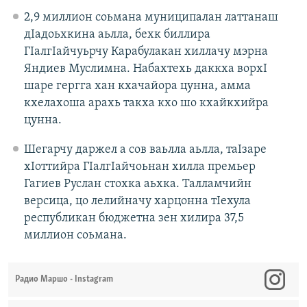
2,9 миллион соьмана муниципалан латтанаш
дIадоьхкина аьлла, бехк биллира
ГIалгIайчуьрчу Карабулакан хиллачу мэрна
Яндиев Муслимна. Набахтехь даккха ворхI
шаре гергга хан кхачайора цунна, амма
кхелахоша арахь такха кхо шо кхайкхийра
цунна.
Шегарчу даржел а сов ваьлла аьлла, таIзаре
хIоттийра ГIалгIайчоьнан хилла премьер
Гагиев Руслан стохка аьхка. Талламчийн
версица, цо лелийначу харцонна тIехула
республикан бюджетна зен хилира 37,5
миллион соьмана.
Радио Маршо - Instagram