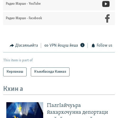
Радио Маршо - YouTube
Радио Маршо - Facebook
ДIасаяхьийта
VPN йоцуш йеша
Follow us
This item is part of
Керланаш
Къилбаседа Кавказ
Кхин а
ГIалгIайчуьра
йахархочунна депортаци