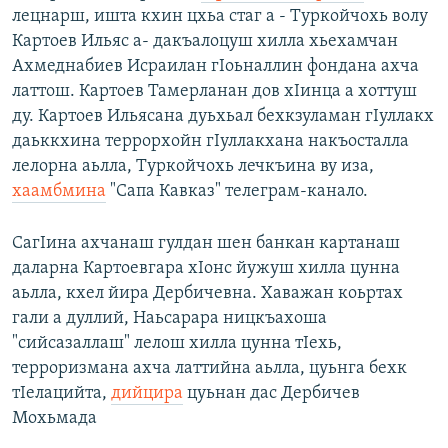
лецнарш, ишта кхин цхьа стаг а - Туркойчохь волу
Картоев Ильяс а- дакъалоцуш хилла хьехамчан
Ахмеднабиев Исраилан гIоьналлин фондана ахча
латтош. Картоев Тамерланан дов хIинца а хоттуш
ду. Картоев Ильясана дуьхьал бехкзуламан гIуллакх
даьккхина террорхойн гIуллакхана накъосталла
лелорна аьлла, Туркойчохь лечкъина ву иза,
хаамбмина
"Сапа Кавказ" телеграм-канало.
СагIина ахчанаш гулдан шен банкан картанаш
даларна Картоевгара хIонс йужуш хилла цунна
аьлла, кхел йира Дербичевна. Хаважан коьртах
гали а дуллий, Наьсарара ницкъахоша
"сийсазаллаш" лелош хилла цунна тIехь,
терроризмана ахча латтийна аьлла, цуьнга бехк
тIелацийта,
дийцира
цуьнан дас Дербичев
Мохьмада