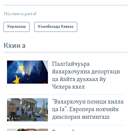
This item is part of
Керланаш
Къилбаседа Кавказ
Кхин а
ГIалгIайчуьра
йахархочунна депортаци
ца йайта дуьхьал йу
Чехера кхел
"Вахархочун позици хилла
ца Iа". Европера нохчийн
диаспоран митингаш