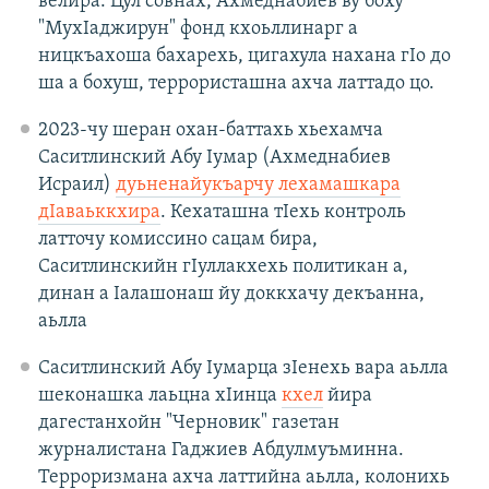
велира. Цул совнах, Ахмеднабиев ву боху
"МухIаджирун" фонд кхоьллинарг а
ницкъахоша бахарехь, цигахула нахана гIо до
ша а бохуш, террористашна ахча латтадо цо.
2023-чу шеран охан-баттахь хьехамча
Саситлинский Абу Iумар (Ахмеднабиев
Исраил)
дуьненайукъарчу лехамашкара
дIаваьккхира
. Кехаташна тIехь контроль
латточу комиссино сацам бира,
Саситлинскийн гIуллакхехь политикан а,
динан а Iалашонаш йу доккхачу декъанна,
аьлла
Саситлинский Абу Iумарца зIенехь вара аьлла
шеконашка лаьцна хIинца
кхел
йира
дагестанхойн "Черновик" газетан
журналистана Гаджиев Абдулмуъминна.
Терроризмана ахча латтийна аьлла, колонихь