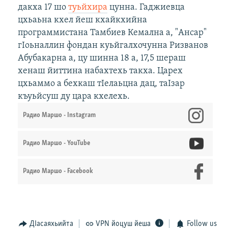
дакха 17 шо
туьйхира
цунна. Гаджиевца
цхьаьна кхел йеш кхайкхийна
программистана Тамбиев Кемална а, "Ансар"
гIоьналлин фондан куьйгалхочунна Ризванов
Абубакарна а, цу шинна 18 а, 17,5 шераш
хенаш йиттина набахтехь такха. Царех
цхьаммо а бехкаш тIелаьцна дац, таIзар
къуьйсуш ду цара кхелехь.
Радио Маршо - Instagram
Радио Маршо - YouTube
Радио Маршо - Facebook
ДIасаяхьийта
VPN йоцуш йеша
Follow us