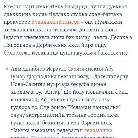
Кхелан картотеки тIехь йаздарца, цунна дуьхьал
даьккхина хилла гIуллакх стохка охан-баттахь
прокуроре
йухадахьийтинера
– оцу гIуллакхан
хьелашка хьаьжча "тоьшалла до кхин а шога
Iедалан къепехула листа бух хилар" аьлла. Делахь а
тIаьххьара а Дербичевна кхел йира оццу
бехкехула, йуьхьанца цунна дуьхьал баьккхичну.
Ахмеднабиев Исраил, Саситлинский Абу
Iумар цIарца дика вевзаш волу, - Дагестанерчу
Ново-Саситли йуьртара бусулба динан
хьехамча ву. "Ансар" цIе йолу гIоьналлин фонд
кхоьллина, Африкехь гIунаш йаха ахча
гулдора цо. Оцу фондо "Исламан пачхьалкх"
олучу экстремистийн тобанна лерина ахча
гулдо аьлла, бехкейира иза Оьрсийчохь,
тIаккха хьехамча федералан
лехамашка