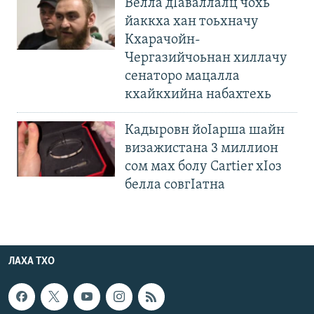
Велла дIаваллалц чохь
йаккха хан тоьхначу
Кхарачойн-
Чергазийчоьнан хиллачу
сенаторо мацалла
кхайкхийна набахтехь
Кадыровн йоIарша шайн
визажистана 3 миллион
сом мах болу Cartier хIоз
белла совгIатна
ЛАХА ТХО