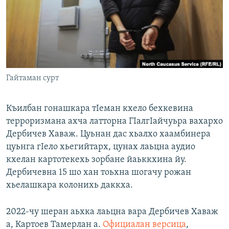
Маршо Радион ерриг сайташ
Гайтаман сурт
Къилбан гонашкара тIеман кхело бехкевина
терроризмана ахча латторна ГIалгIайчуьра вахархо
Дербичев Хаваж. Цуьнан дас хьалхо хаамбинера
цуьнга гIело хьегийтарх, цунах лаьцна аудио
кхелан картотекехь зорбане йаьккхина йу.
Дербичевна 15 шо хан тоьхна шогачу рожан
хьелашкара колонихь даккха.
2022-чу шеран аьхка лаьцна вара Дербичев Хаваж
а, Картоев Тамерлан а.
Официалан версица
,