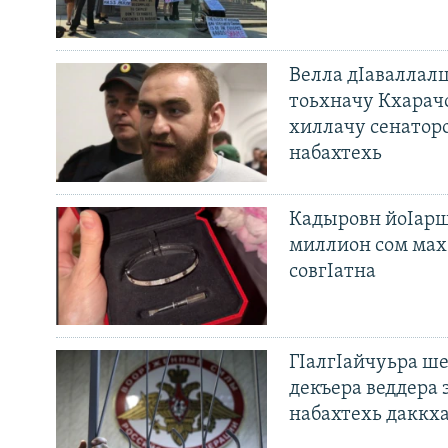
Велла дIаваллалц
тоьхначу Кхарач
хиллачу сенатор
набахтехь
Кадыровн йоIарш
миллион сом мах 
совгIатна
ГIалгIайчуьра ш
декъера веддера 
набахтехь даккх