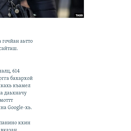
а гочйан аьтто
сайташ.
алц, 614
ргга бахархой
шкахь къамел
на даьхначу
моттт
на Google-хь.
мпанино кхин
авказан