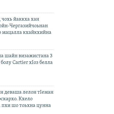
 чохь йаккха хан
ойн-Чергазийчоьнан
о мацалла кхайкхийна
а шайн визажистана 3
болу Cartier хIоз белла
ен деваша лелон тIеман
эскархо. Кхело
а пхи шо тоьхна цунна