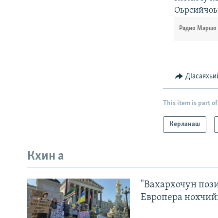
Оьрсийчоьн
Радио Маршо 
ДIасаяхьи
This item is part of
Керланаш
Кхин а
"Вахархочун пози
Европера нохчий