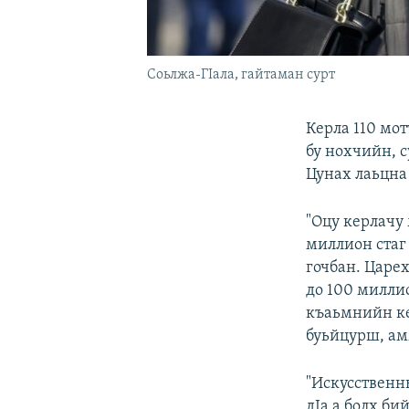
Соьлжа-ГIала, гайтаман сурт
Керла 110 мот
бу нохчийн, 
Цунах лаьцна
"Оцу керлачу
миллион стаг 
гочбан. Царе
до 100 милли
къаьмнийн ке
буьйцурш, ам
"Искусственн
дIа а болх би