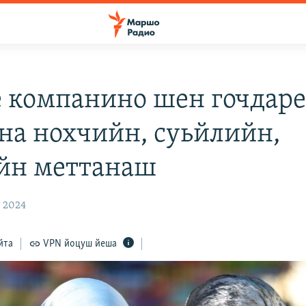
e компанино шен гочдар
на нохчийн, суьйлийн,
йн меттанаш
, 2024
йта
VPN йоцуш йеша