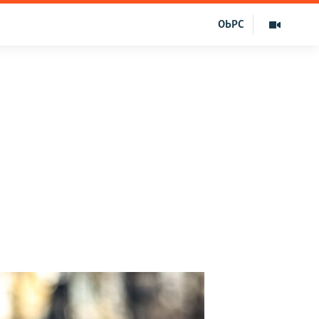
ОЬРС
е