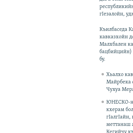
республикийн
гIезалойн, у
Къилбаседа К
кавказхойн д
Малхбален ка
бацбийцийн) а
бу.
Хьалхо ка
Майрбека ф
Чухуа Мер
ЮНЕСКО-
кхерам бол
гIалгIайн,
меттанаш а
Кегийчу к