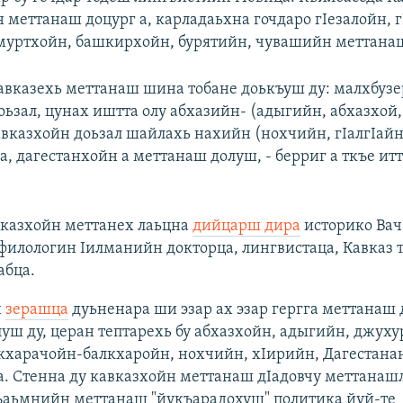
 меттанаш доцург а, карладаьхна гочдаро гIезалойн, 
дмуртхойн, башкирхойн, бурятийн, чувашийн меттанаш
авказехь меттанаш шина тобане доькъуш ду: малхбузе
оьзал, цунах иштта олу абхазийн- (адыгийн, абхазхой,
вказхойн доьзал шайлахь нахийн (нохчийн, гIалгIайн
, дагестанхойн а меттанаш долуш, - берриг а ткъе итт
вказхойн меттанех лаьцна
дийцарш дира
историко Вач
илологин Iилманийн докторца, лингвистаца, Кавказ 
абца.
н
зерашца
дуьненара ши эзар ах эзар гергга меттанаш 
уш ду, церан тептарехь бу абхазхойн, адыгийн, джуху
 кхарачойн-балкхаройн, нохчийн, хIирийн, Дагестана
. Стенна ду кавказхойн меттанаш дIадовчу меттанаш
ъаьмнийн меттанаш "йукъарадохуш" политика йуй-те