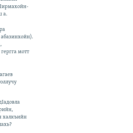
гIирмахойн-
 а.
ра
 абазинхойн).
,
 гергга мотт
агаев
толлучу
дIадовла
рийн,
н халкъийн
лахь?