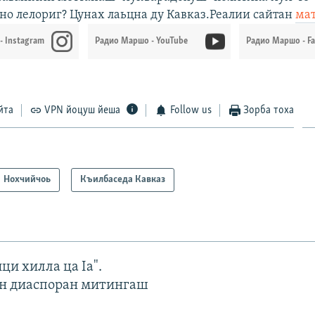
о лелориг? Цунах лаьцна ду Кавказ.Реалии сайтан
ма
- Instagram
Радио Маршо - YouTube
Радио Маршо - F
йта
VPN йоцуш йеша
Follow us
Зорба тоха
Нохчийчоь
Къилбаседа Кавказ
ци хилла ца Iа".
н диаспоран митингаш