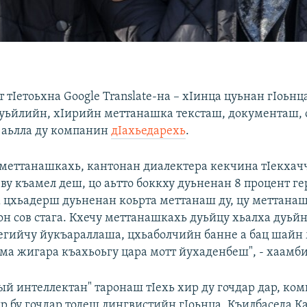
т тIетоьхна Google Translate-на – хIинца цуьнан гIоьнц
суьйлийн, хIирийн меттанашка тексташ, документаш, 
 аьлла ду компанин
дIахьедарехь
.
 меттанашкахь, кантонан диалектера кекчина тIекхачч
ву къамел деш, цо аьтто боккху дуьненан 8 процент ге
х цхьадерш дуьненан коьрта меттанаш ду, цу меттана
он сов стага. Кхечу меттанашкахь дуьйцу хьалха дуьй
гийчу йукъараллаша, цхьаболчийн банне а бац шайн 
ма жигара къахьоьгу цара мотт йухаденбеш", - хаамби
ый интеллектан" таронаш тIехь хир ду гочдар дар, ко
йр бу гочдар тодеш лингвистийн гIоьнца. Къилбаседа К