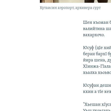
Кутаисин аэропорт, архивера сурт
Шен къоман б
валийтина ша
вахархочо.
Юсуф (цIе хи
беран бархI б
йира шена, ду
ХIинжа-ГIала
хьалха хьоьв
Юсуфан дешна
кхин а тIе к
"Хьешан хIус
Уьш тхоьгахь