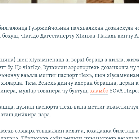
илгалонца Гуьржийчоьнан пачхьалкхан дозанехула ч
 бохуш, чIагIдо Дагестанерчу ХIинжа-ГIалахь винчу 
йцина) шен хIусамненаца а, ворхI бераца а хилла, жи
утт бу. Цо чIагIдо, Кутаисин аэропортехь дозанхоша чу
ьненчу ваьлла меттиг паспорт тIехь, шен хIусамненан
 хиларца. Ткъа Венехь динчу кхеран берашна, церан 
синера, мухIар тоьхнера чу буьтуш,
хаамбо
SOVA гIирсо
шца, цуьнан паспорта тIехь вина меттиг къаьстинчул 
ехаташ дийхира цара.
амехь совцарх тоьшаллин кехат а, юхадахка билеташ а
 дацара. Тбилисихь сайн вешица цхьанакхета везаш ва