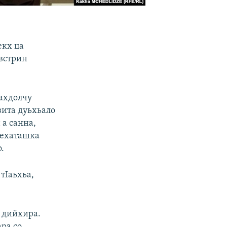
екх ца
Австрин
махдолчу
 вита дуьхьало
 а санна,
кехаташка
.
тIаьхьа,
 дийхира.
ра со,