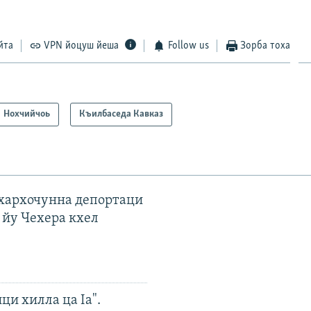
йта
VPN йоцуш йеша
Follow us
Зорба тоха
Нохчийчоь
Къилбаседа Кавказ
ахархочунна депортаци
 йу Чехера кхел
ци хилла ца Iа".