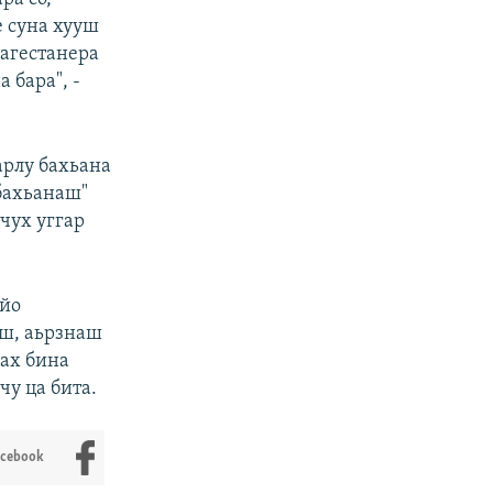
е суна хууш
Дагестанера
 бара", -
арлу бахьана
бахьанаш"
чух уггар
 йо
уш, аьрзнаш
лах бина
чу ца бита.
acebook