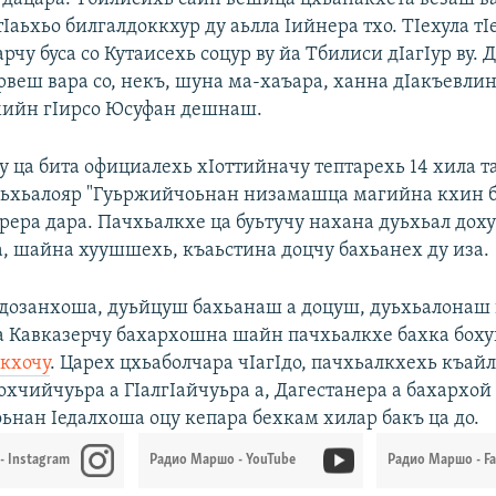
Iаьхьо билгалдоккхур ду аьлла Iийнера тхо. ТIехула тI
рчу буса со Кутаисехь соцур ву йа Тбилиси дIагIур ву. 
рвеш вара со, некъ, шуна ма-хаъара, ханна дIакъевлина
мийн гIирсо Юсуфан дешнаш.
у ца бита официалехь хIоттийначу тептарехь 14 хила т
уьхьалояр "Гуьржийчоьнан низамашца магийна кхин 
рера дара. Пачхьалкхе ца буьтучу нахана дуьхьал доху
, шайна хуушшехь, къаьстина доцчу бахьанех ду иза.
дозанхоша, дуьйцуш бахьанаш а доцуш, дуьхьалонаш
а Кавказерчу бахархошна шайн пачхьалкхе бахка бох
кхочу
. Царех цхьаболчара чIагIдо, пачхьалкхехь къай
охчийчуьра а ГIалгIайчуьра а, Дагестанера а бахархой 
нан Iедалхоша оцу кепара бехкам хилар бакъ ца до.
- Instagram
Радио Маршо - YouTube
Радио Маршо - F