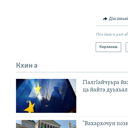
ДIасаяхьи
This item is part of
Керланаш
Кхин а
ГIалгIайчуьра й
ца йайта дуьхьал
"Вахархочун пози