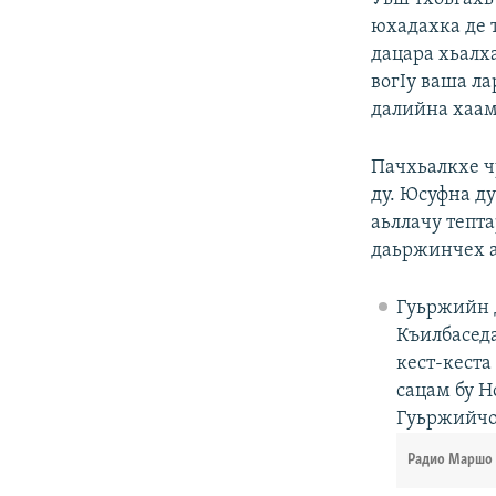
юхадахка де т
дацара хьалха
вогIу ваша ла
далийна хаа
Пачхьалкхе ч
ду. Юсуфна д
аьллачу тепта
даьржинчех а
Гуьржийн 
Къилбасед
кест-кеста
сацам бу Н
Гуьржийчоь
Радио Маршо 