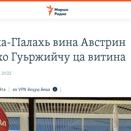
а-ГIалахь вина Австрин
хо Гуьржийчу ца витина
, 2022
йта
VPN йоцуш йеша