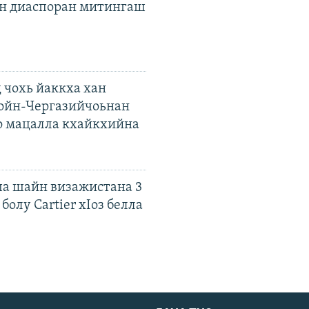
н диаспоран митингаш
 чохь йаккха хан
ойн-Чергазийчоьнан
о мацалла кхайкхийна
а шайн визажистана 3
болу Cartier хIоз белла